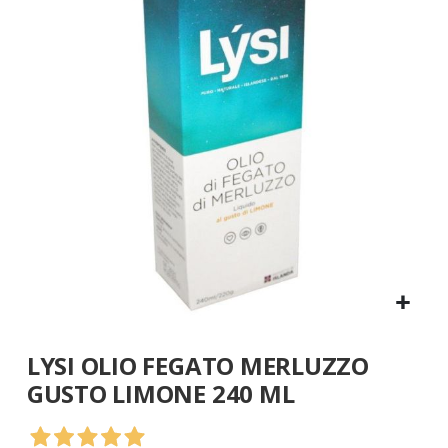
galleria
di
immagini
Vai
LYSI OLIO FEGATO MERLUZZO
all'inizio
della
GUSTO LIMONE 240 ML
galleria
di
immagini