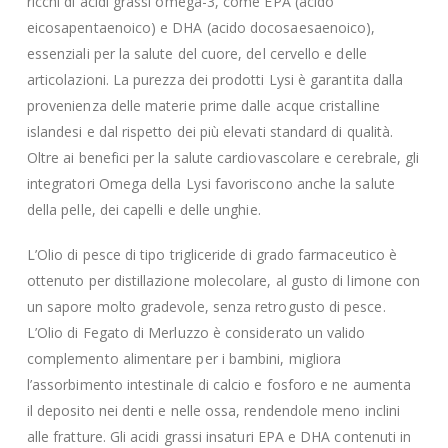
ricchi di acidi grassi omega-3, come EPA (acido
eicosapentaenoico) e DHA (acido docosaesaenoico),
essenziali per la salute del cuore, del cervello e delle
articolazioni. La purezza dei prodotti Lysi è garantita dalla
provenienza delle materie prime dalle acque cristalline
islandesi e dal rispetto dei più elevati standard di qualità.
Oltre ai benefici per la salute cardiovascolare e cerebrale, gli
integratori Omega della Lysi favoriscono anche la salute
della pelle, dei capelli e delle unghie.
L’Olio di pesce di tipo trigliceride di grado farmaceutico è
ottenuto per distillazione molecolare, al gusto di limone con
un sapore molto gradevole, senza retrogusto di pesce.
L’Olio di Fegato di Merluzzo è considerato un valido
complemento alimentare per i bambini, migliora
l’assorbimento intestinale di calcio e fosforo e ne aumenta
il deposito nei denti e nelle ossa, rendendole meno inclini
alle fratture. Gli acidi grassi insaturi EPA e DHA contenuti in