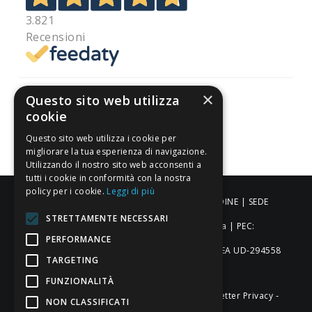
3.821
Recensioni
×
Questo sito web utilizza
cookie
Pagamenti sicuri
Questo sito web utilizza i cookie per
migliorare la tua esperienza di navigazione.
Utilizzando il nostro sito web acconsenti a
tutti i cookie in conformità con la nostra
policy per i cookie.
Leggi di più
ALDIGIÙ S.R.L. | Via Cortazzis 15 33100 - UDINE | SEDE
STRETTAMENTE NECESSARI
OPERATIVA: Via del Progresso 3 - Padova | PEC:
PERFORMANCE
aldigiusrl@pec.it | C.F. e P.IVA 02873920306 REA UD-294558
TARGETING
Capitale sociale: € 27.086,97
FUNZIONALITÀ
-
-
-
Credits
Privacy & Cookie Policy
Newsletter Privacy
NON CLASSIFICATI