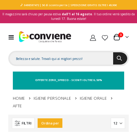
0498597472
| 5€ di sconto per te
| SPEDIZIONE GRATIS OLTRE I 49,90€
Il magazzino sarà chiuso per pausa estiva
dall'1 al 16 agosto
. Il tuo ordine verrà spedito da
lunedì 17. Buona estate!
elementi
0
Toggle
Carrello
Nav
OFFERTE ZERO_SPRECO - SCONTI OLTRE IL 50%
HOME
IGIENE PERSONALE
IGIENE ORALE
AFTE
FILTRI
Ordina per