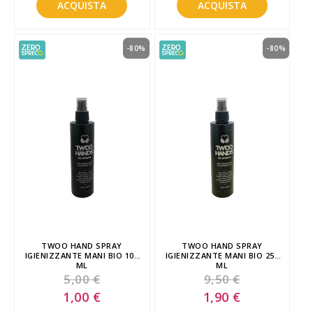
ACQUISTA
ACQUISTA
-80%
-80%
TWOO HAND SPRAY
TWOO HAND SPRAY
IGIENIZZANTE MANI BIO 100
IGIENIZZANTE MANI BIO 250
ML
ML
5,00 €
9,50 €
Special
Special
1,00 €
1,90 €
Price
Price