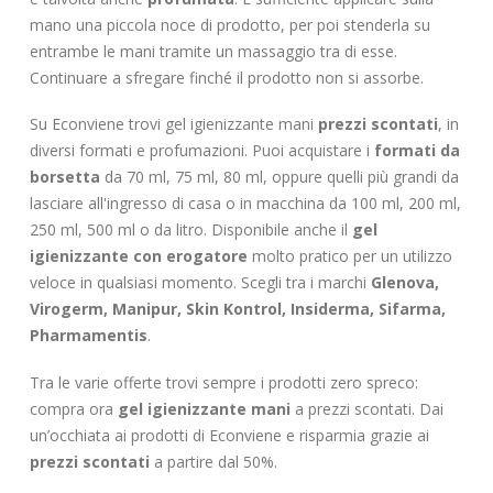
mano una piccola noce di prodotto, per poi stenderla su
entrambe le mani tramite un massaggio tra di esse.
Continuare a sfregare finché il prodotto non si assorbe.
Su Econviene trovi gel igienizzante mani
prezzi scontati
, in
diversi formati e profumazioni. Puoi acquistare i
formati da
borsetta
da 70 ml, 75 ml, 80 ml, oppure quelli più grandi da
lasciare all'ingresso di casa o in macchina da 100 ml, 200 ml,
250 ml, 500 ml o da litro. Disponibile anche il
gel
igienizzante con erogatore
molto pratico per un utilizzo
veloce in qualsiasi momento. Scegli tra i marchi
Glenova,
Virogerm, Manipur, Skin Kontrol, Insiderma, Sifarma,
Pharmamentis
.
Tra le varie offerte trovi sempre i prodotti zero spreco:
compra ora
gel igienizzante
mani
a prezzi scontati. Dai
un’occhiata ai prodotti di Econviene e risparmia grazie ai
prezzi scontati
a partire dal 50%.