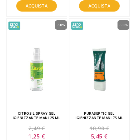
ACQUISTA
ACQUISTA
-50%
-50%
CITROSIL SPRAY GEL
PURASEPTIC GEL
IGIENIZZANTE MANI 25 ML
IGIENIZZANTE MANI 75 ML
2,49 €
10,90 €
Special
Special
1,25 €
5,45 €
Price
Price