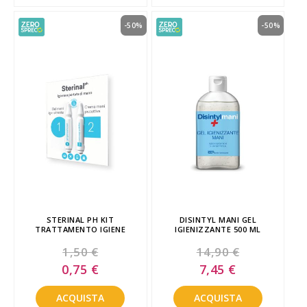
-50%
-50%
STERINAL PH KIT
DISINTYL MANI GEL
TRATTAMENTO IGIENE
IGIENIZZANTE 500 ML
1,50 €
14,90 €
Special
Special
0,75 €
7,45 €
Price
Price
ACQUISTA
ACQUISTA