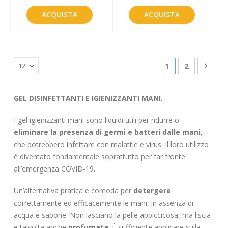
ACQUISTA
ACQUISTA
Pagina
Attualmente sta
Pagina
Pagin
Succe
1
2
GEL DISINFETTANTI E IGIENIZZANTI MANI.
I gel igienizzanti mani sono liquidi utili per ridurre o
eliminare la presenza di germi e batteri dalle mani
,
che potrebbero infettare con malattie e virus. Il loro utilizzo
è diventato fondamentale soprattutto per far fronte
all’emergenza COVID-19.
Un’alternativa pratica e comoda per
detergere
correttamente ed efficacemente le mani, in assenza di
acqua e sapone. Non lasciano la pelle appiccicosa, ma liscia
e talvolta anche
profumata
. È sufficiente applicare sulla