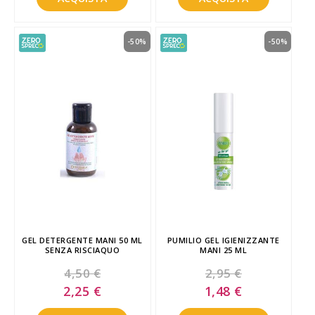
-50%
-50%
GEL DETERGENTE MANI 50 ML
PUMILIO GEL IGIENIZZANTE
SENZA RISCIAQUO
MANI 25 ML
4,50 €
2,95 €
Special
Special
2,25 €
1,48 €
Price
Price