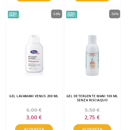
-50%
-50%
GEL LAVAMANI VENUS 200 ML
GEL DETERGENTE MANI 100 ML
SENZA RISCIAQUO
6,00 €
5,50 €
Special
Special
3,00 €
2,75 €
Price
Price
ACQUISTA
ACQUISTA