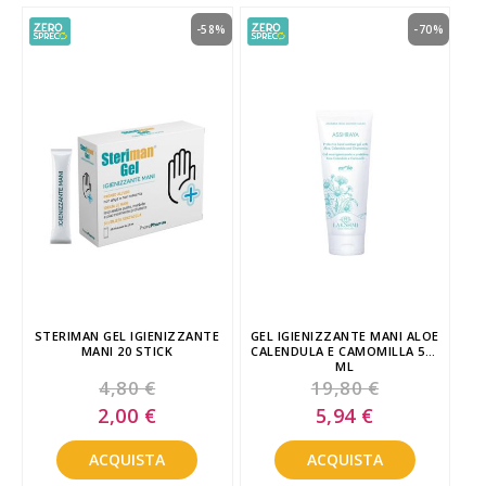
-58%
-70%
STERIMAN GEL IGIENIZZANTE
GEL IGIENIZZANTE MANI ALOE
MANI 20 STICK
CALENDULA E CAMOMILLA 500
ML
4,80 €
19,80 €
Special
Special
2,00 €
5,94 €
Price
Price
ACQUISTA
ACQUISTA