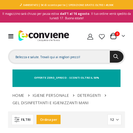
0498597472
| 5€ di sconto per te
| SPEDIZIONE GRATIS OLTRE I 49,90€
Il magazzino sarà chiuso per pausa estiva
dall'1 al 16 agosto
. Il tuo ordine verrà spedito da
lunedì 17. Buona estate!
elementi
0
Toggle
Carrello
Nav
OFFERTE ZERO_SPRECO - SCONTI OLTRE IL 50%
HOME
IGIENE PERSONALE
DETERGENTI
GEL DISINFETTANTI E IGIENIZZANTI MANI
FILTRI
Ordina per