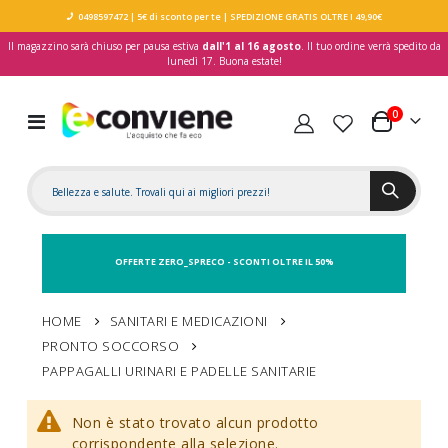
0498597472
| 5€ di sconto per te
| SPEDIZIONE GRATIS OLTRE I 49,90€
Il magazzino sarà chiuso per pausa estiva
dall'1 al 16 agosto
. Il tuo ordine verrà spedito da
lunedì 17. Buona estate!
elementi
0
Toggle
Carrello
Nav
OFFERTE ZERO_SPRECO - SCONTI OLTRE IL 50%
HOME
SANITARI E MEDICAZIONI
PRONTO SOCCORSO
PAPPAGALLI URINARI E PADELLE SANITARIE
Non è stato trovato alcun prodotto
corrispondente alla selezione.