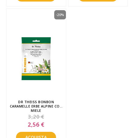
-20%
DR THEISS BONBON
CARAMELLE ERBE ALPINE CON
MIELE
3,20 €
Special
2,56 €
Price
ACQUISTA