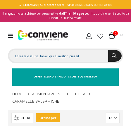
0498597472
| 5€ di sconto per te
| SPEDIZIONE GRATIS OLTRE I 49,90€
Il magazzino sarà chiuso per pausa estiva
dall'1 al 16 agosto
. Il tuo ordine verrà spedito da
lunedì 17. Buona estate!
elementi
0
Toggle
Carrello
Nav
OFFERTE ZERO_SPRECO - SCONTI OLTRE IL 50%
HOME
ALIMENTAZIONE E DIETETICA
CARAMELLE BALSAMICHE
FILTRI
Ordina per