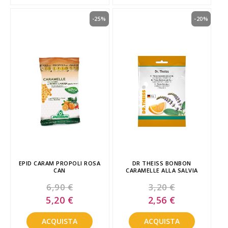
-25%
-20%
EPID CARAM PROPOLI ROSA
DR THEISS BONBON
CAN
CARAMELLE ALLA SALVIA
6,90 €
3,20 €
Special
Special
5,20 €
2,56 €
Price
Price
ACQUISTA
ACQUISTA