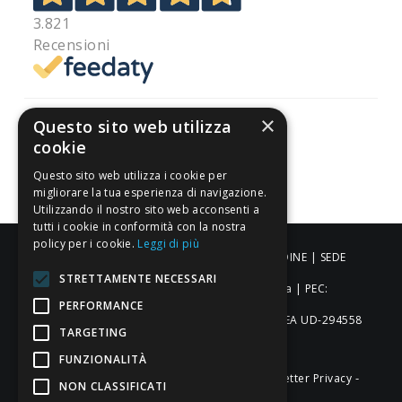
3.821
Recensioni
×
Questo sito web utilizza
cookie
Pagamenti sicuri
Questo sito web utilizza i cookie per
migliorare la tua esperienza di navigazione.
Utilizzando il nostro sito web acconsenti a
tutti i cookie in conformità con la nostra
policy per i cookie.
Leggi di più
ALDIGIÙ S.R.L. | Via Cortazzis 15 33100 - UDINE | SEDE
STRETTAMENTE NECESSARI
OPERATIVA: Via del Progresso 3 - Padova | PEC:
PERFORMANCE
aldigiusrl@pec.it | C.F. e P.IVA 02873920306 REA UD-294558
TARGETING
Capitale sociale: € 27.086,97
FUNZIONALITÀ
-
-
-
Credits
Privacy & Cookie Policy
Newsletter Privacy
NON CLASSIFICATI