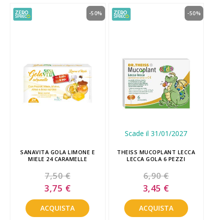
-50%
-50%
Scade il 31/01/2027
SANAVITA GOLA LIMONE E
THEISS MUCOPLANT LECCA
MIELE 24 CARAMELLE
LECCA GOLA 6 PEZZI
7,50 €
6,90 €
Special
Special
3,75 €
3,45 €
Price
Price
ACQUISTA
ACQUISTA