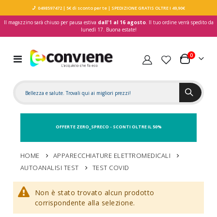
0498597472
| 5€ di sconto per te
| SPEDIZIONE GRATIS OLTRE I 49,90€
Il magazzino sarà chiuso per pausa estiva
dall'1 al 16 agosto
. Il tuo ordine verrà spedito da
lunedì 17. Buona estate!
elementi
0
Toggle
Carrello
Nav
OFFERTE ZERO_SPRECO - SCONTI OLTRE IL 50%
HOME
APPARECCHIATURE ELETTROMEDICALI
AUTOANALISI TEST
TEST COVID
Non è stato trovato alcun prodotto
corrispondente alla selezione.