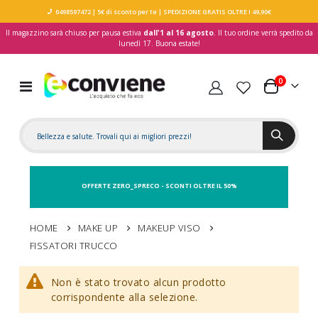
0498597472
| 5€ di sconto per te
| SPEDIZIONE GRATIS OLTRE I 49,90€
Il magazzino sarà chiuso per pausa estiva
dall'1 al 16 agosto
. Il tuo ordine verrà spedito da
lunedì 17. Buona estate!
elementi
0
Toggle
Carrello
Nav
OFFERTE ZERO_SPRECO - SCONTI OLTRE IL 50%
HOME
MAKE UP
MAKEUP VISO
FISSATORI TRUCCO
Non è stato trovato alcun prodotto
corrispondente alla selezione.