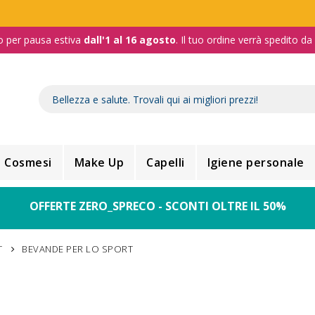
o per pausa estiva
dall'1 al 16 agosto
. Il tuo ordine verrà spedito d
Cosmesi
Make Up
Capelli
Igiene personale
OFFERTE ZERO_SPRECO - SCONTI OLTRE IL 50%
T
BEVANDE PER LO SPORT