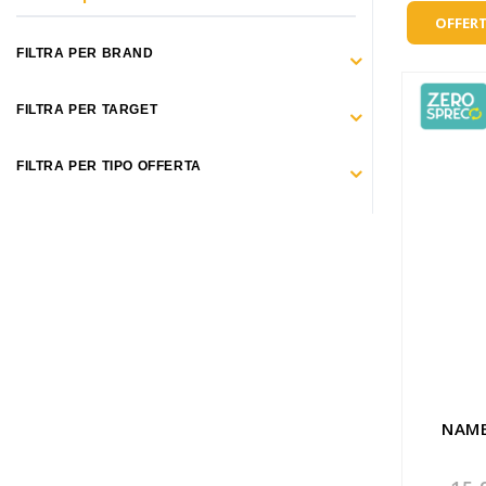
Make Up
OFFERT
Capelli
FILTRA PER BRAND
Igiene personale
FILTRA PER TARGET
Bambini neonati
FILTRA PER TIPO OFFERTA
Sanitari e Medicazioni
Animali
Cura della Casa
Apparecchiature Elettromedicali
Idee regalo
Marchi
NAME
ZERO SPRECO