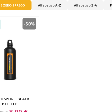
E ZERO SPRECO
Alfabetico A-Z
Alfabetico Z-A
P
-50%
DSPORT BLACK
BOTTLE
8,00 €
Special