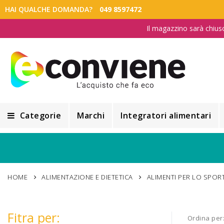
HAI QUALCHE DOMANDA?
049 8597472
Il magazzino sarà chius
Categorie
Marchi
Integratori alimentari
Integratori alimentari
Alimentazione e Dietetica
HOME
ALIMENTAZIONE E DIETETICA
ALIMENTI PER LO SPOR
Cosmesi
Cosmetici Naturali
Fitra per:
Ordina per