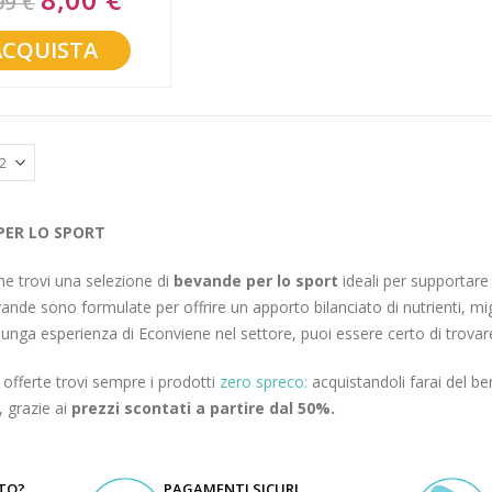
99 €
Price
ACQUISTA
PER LO SPORT
e trovi una selezione di
bevande per lo sport
ideali per supportare l
nde sono formulate per offrire un apporto bilanciato di nutrienti, mi
 lunga esperienza di Econviene nel settore, puoi essere certo di trovare
e offerte trovi sempre i prodotti
zero spreco:
acquistandoli farai del be
, grazie ai
prezzi scontati a partire dal 50%.
UTO?
PAGAMENTI SICURI