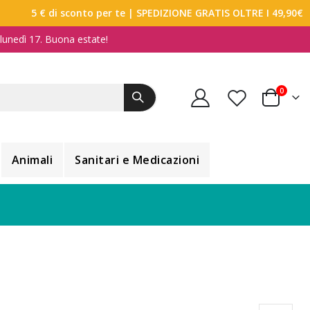
5 € di sconto per te
| SPEDIZIONE GRATIS OLTRE I 49,90€
a lunedì 17. Buona estate!
elemen
0
Carrello
Animali
Sanitari e Medicazioni