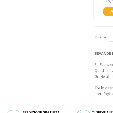
15,
Promozioni
Mistery Box
Mostra
BEVANDE 
Su Econvien
Queste beva
Grazie alla
Tra le vari
portafoglio
SPEDIZIONE GRATUITA
TI SERVE AI