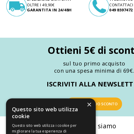
OLTRE I 49,90€
CONTATTACI
GARANTITA IN 24/48H
049 8597472
Ottieni 5€ di scon
sul tuo primo acquisto
con una spesa minima di 69€
ISCRIVITI ALLA NEWSLET
×
OTTIENI IL TUO SCONTO
Questo sito web utilizza
cookie
La nostra convenienza
Chi siamo
Questo sito web utilizza i cookie per
migliorare la tua esperienza di