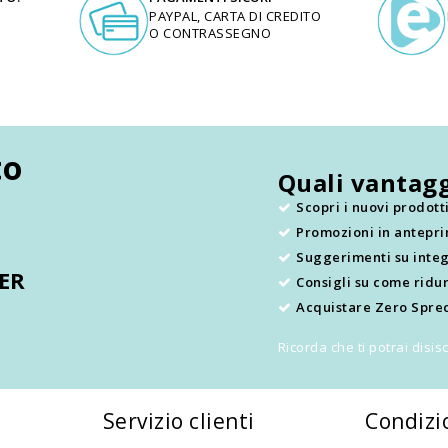
PAYPAL, CARTA DI CREDITO
O CONTRASSEGNO
to
Quali vantagg
Scopri i nuovi prodot
Promozioni in antepr
.
Suggerimenti su integ
TER
Consigli su come ridur
Acquistare Zero Sprec
Ricorda che ti potrai disi
Servizio clienti
Condizi