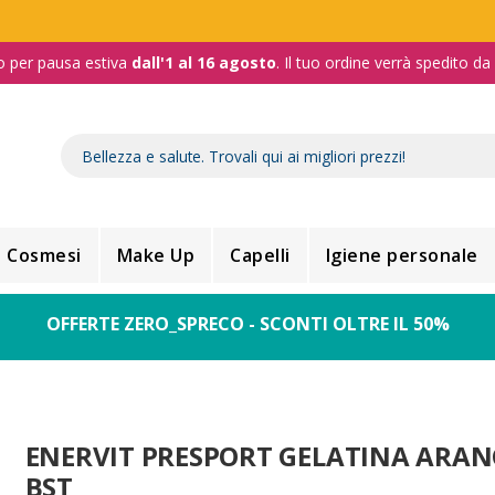
o per pausa estiva
dall'1 al 16 agosto
. Il tuo ordine verrà spedito d
Cosmesi
Make Up
Capelli
Igiene personale
OFFERTE ZERO_SPRECO - SCONTI OLTRE IL 50%
ENERVIT PRESPORT GELATINA ARAN
BST