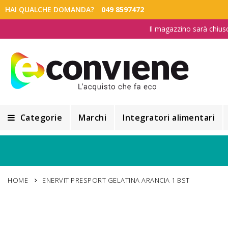
HAI QUALCHE DOMANDA?
049 8597472
Il magazzino sarà chius
Categorie
Marchi
Integratori alimentari
Integratori alimentari
Alimentazione e Dietetica
HOME
ENERVIT PRESPORT GELATINA ARANCIA 1 BST
Cosmesi
Cosmetici Naturali