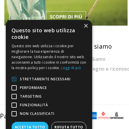
×
Questo sito web utilizza
cookie
La nostra convenienza
Chi siamo
Questo sito web utilizza i cookie per
migliorare la tua esperienza di
navigazione. Utilizzando il nostro sito web
Il risparmio che fa ambiente
Chi Siamo
acconsenti a tutti i cookie in conformità con
la nostra policy per i cookie.
Leggi di più
Il nostro manifesto
Sostegno e riconos
Il blog
STRETTAMENTE NECESSARI
Perché fidarti
PERFORMANCE
TARGETING
Vendi con noi
FUNZIONALITÀ
NON CLASSIFICATI
Pagamenti sicuri
ACCETTA TUTTO
RIFIUTA TUTTO