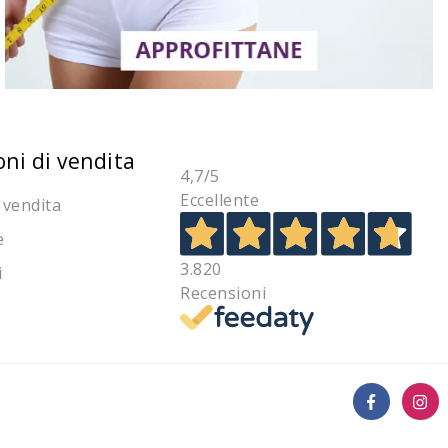
oni di vendita
4,7
/5
Eccellente
 vendita
e
3.820
i
Recensioni