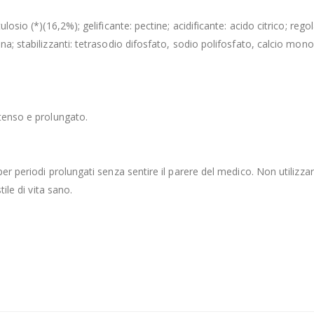
losio (*)(16,2%); gelificante: pectine; acidificante: acido citrico; rego
na; stabilizzanti: tetrasodio difosfato, sodio polifosfato, calcio mon
ntenso e prolungato.
er periodi prolungati senza sentire il parere del medico. Non utilizza
ile di vita sano.