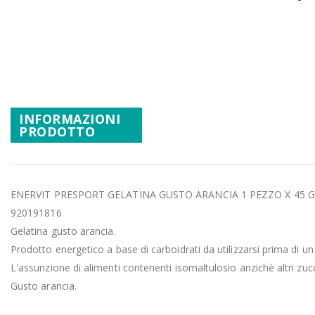
Promozioni
Vai
Mistery Box
all'inizio
della
galleria
di
immagini
INFORMAZIONI
PRODOTTO
ENERVIT PRESPORT GELATINA GUSTO ARANCIA 1 PEZZO X 45 G
920191816
Gelatina gusto arancia.
Prodotto energetico a base di carboidrati da utilizzarsi prima di un 
L'assunzione di alimenti contenenti isomaltulosio anzichè altri zu
Gusto arancia.