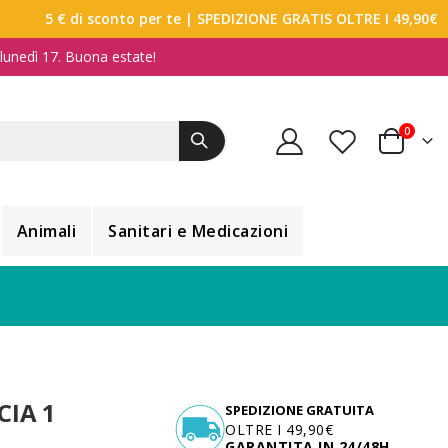
5 € di sconto per te
| SPEDIZIONE GRATIS OLTRE I 49,90€
a lunedì 17. Buona estate!
elemen
0
Carrello
Animali
Sanitari e Medicazioni
CIA 1
SPEDIZIONE GRATUITA
OLTRE I 49,90€
GARANTITA IN 24/48H