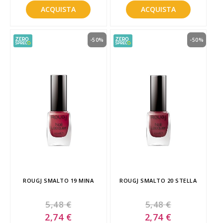
ACQUISTA
ACQUISTA
-50%
-50%
ROUGJ SMALTO 19 MINA
ROUGJ SMALTO 20 STELLA
5,48 €
5,48 €
Special
Special
2,74 €
2,74 €
Price
Price