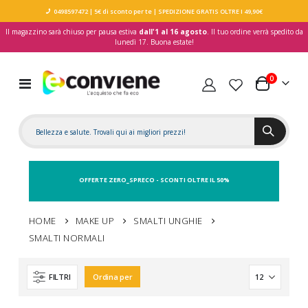
0498597472
| 5€ di sconto per te
| SPEDIZIONE GRATIS OLTRE I 49,90€
Il magazzino sarà chiuso per pausa estiva
dall'1 al 16 agosto
. Il tuo ordine verrà spedito da
lunedì 17. Buona estate!
elementi
0
Toggle
Carrello
Nav
OFFERTE ZERO_SPRECO - SCONTI OLTRE IL 50%
HOME
MAKE UP
SMALTI UNGHIE
SMALTI NORMALI
FILTRI
Ordina per