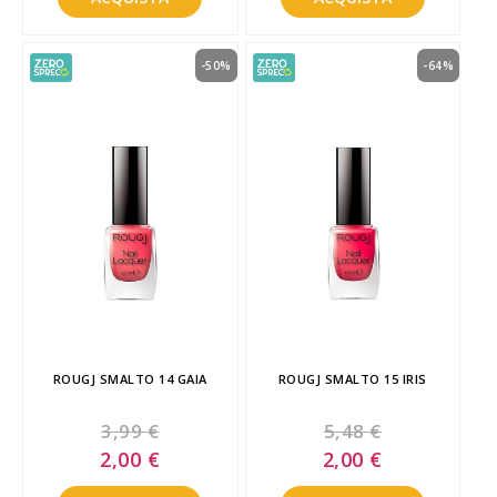
-50%
-64%
ROUGJ SMALTO 14 GAIA
ROUGJ SMALTO 15 IRIS
3,99 €
5,48 €
Special
Special
2,00 €
2,00 €
Price
Price