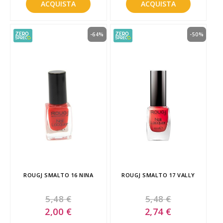
ACQUISTA
ACQUISTA
-64%
-50%
ROUGJ SMALTO 16 NINA
ROUGJ SMALTO 17 VALLY
5,48 €
5,48 €
Special
Special
2,00 €
2,74 €
Price
Price