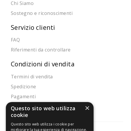
Chi Siamo
Sostegno e riconoscimenti
Servizio clienti
FAQ
Riferimenti da controllare
Condizioni di vendita
Termini di vendita
Spedizione
Pagamenti
Resi
×
Questo sito web utilizza
cookie
Questo sito web utilizza i cookie per
migliorare la tua esperienza di navigazione.