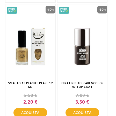
-60%
-50%
SMALTO 19 PEANUT PEARL 12
KERATIN PLUS CARE&COLOR
ML
00 TOP COAT
5,50 €
7,00 €
Special
Special
2,20 €
3,50 €
Price
Price
ACQUISTA
ACQUISTA