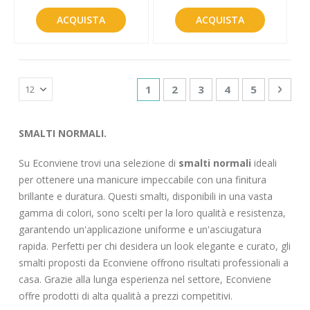
ACQUISTA
ACQUISTA
Pagina
Attualmente stai leggendo la p
Pagina
Pagina
Pagina
Pagina
Pagin
Succe
1
2
3
4
5
SMALTI NORMALI.
Su Econviene trovi una selezione di
smalti normali
ideali
per ottenere una manicure impeccabile con una finitura
brillante e duratura. Questi smalti, disponibili in una vasta
gamma di colori, sono scelti per la loro qualità e resistenza,
garantendo un'applicazione uniforme e un'asciugatura
rapida. Perfetti per chi desidera un look elegante e curato, gli
smalti proposti da Econviene offrono risultati professionali a
casa. Grazie alla lunga esperienza nel settore, Econviene
offre prodotti di alta qualità a prezzi competitivi.