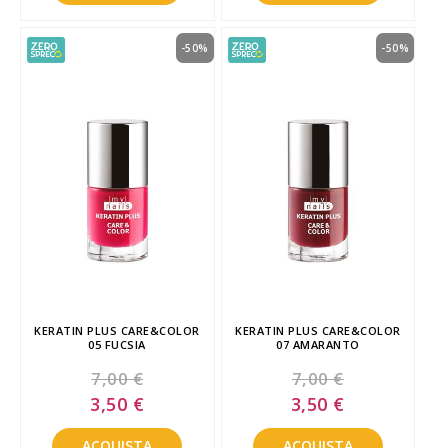
-50%
-50%
KERATIN PLUS CARE&COLOR
KERATIN PLUS CARE&COLOR
05 FUCSIA
07 AMARANTO
7,00 €
7,00 €
Special
Special
3,50 €
3,50 €
Price
Price
ACQUISTA
ACQUISTA