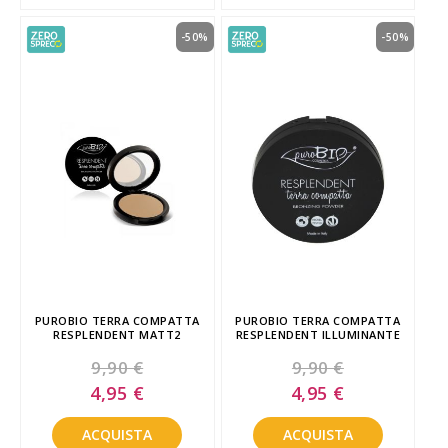
-50%
-50%
PUROBIO TERRA COMPATTA
PUROBIO TERRA COMPATTA
RESPLENDENT MATT2
RESPLENDENT ILLUMINANTE
9,90 €
9,90 €
Special
Special
4,95 €
4,95 €
Price
Price
ACQUISTA
ACQUISTA