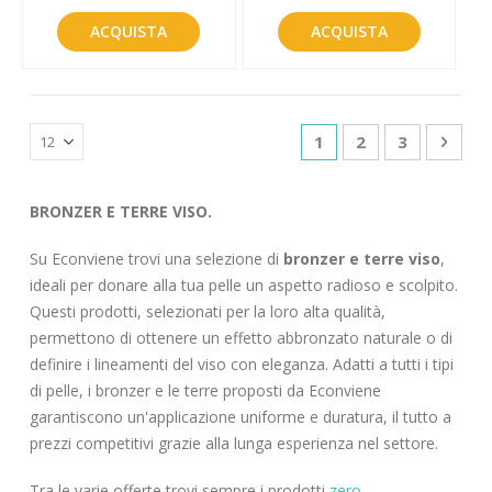
ACQUISTA
ACQUISTA
Pagina
Attualmente stai leg
Pagina
Pagina
Pagin
Succe
1
2
3
BRONZER E TERRE VISO.
Su Econviene trovi una selezione di
bronzer e terre viso
,
ideali per donare alla tua pelle un aspetto radioso e scolpito.
Questi prodotti, selezionati per la loro alta qualità,
permettono di ottenere un effetto abbronzato naturale o di
definire i lineamenti del viso con eleganza. Adatti a tutti i tipi
di pelle, i bronzer e le terre proposti da Econviene
garantiscono un'applicazione uniforme e duratura, il tutto a
prezzi competitivi grazie alla lunga esperienza nel settore.
Tra le varie offerte trovi sempre i prodotti
zero