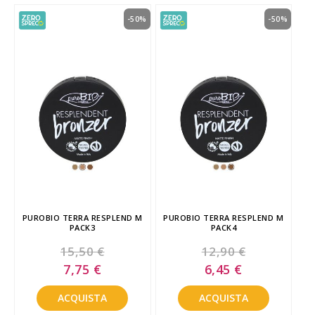
-50%
-50%
PUROBIO TERRA RESPLEND M
PUROBIO TERRA RESPLEND M
PACK3
PACK4
15,50 €
12,90 €
Special
Special
7,75 €
6,45 €
Price
Price
ACQUISTA
ACQUISTA