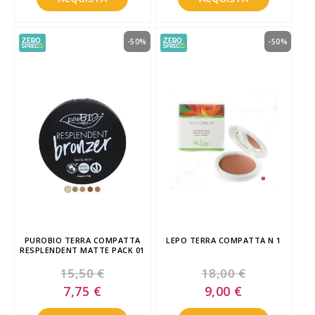
-50%
-50%
PUROBIO TERRA COMPATTA
LEPO TERRA COMPATTA N 1
RESPLENDENT MATTE PACK 01
15,50 €
18,00 €
Special
Special
7,75 €
9,00 €
Price
Price