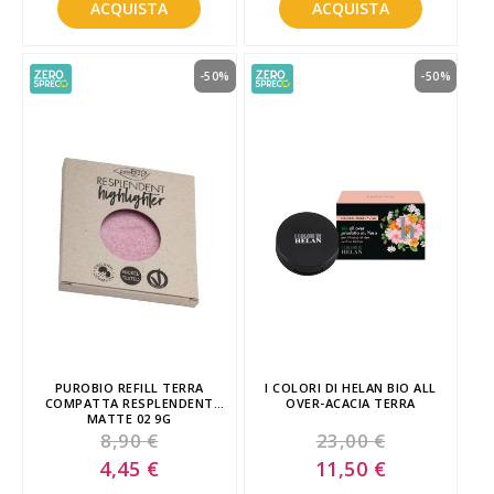
ACQUISTA
ACQUISTA
-50%
-50%
PUROBIO REFILL TERRA
I COLORI DI HELAN BIO ALL
COMPATTA RESPLENDENT
OVER-ACACIA TERRA
MATTE 02 9G
8,90 €
23,00 €
Special
Special
4,45 €
11,50 €
Price
Price