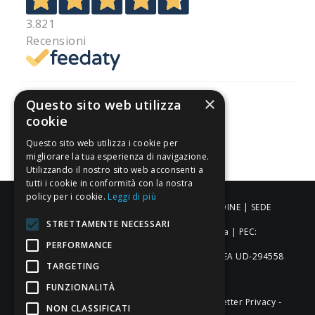
3.821
Recensioni
×
Questo sito web utilizza
cookie
Pagamenti sicuri
Questo sito web utilizza i cookie per
migliorare la tua esperienza di navigazione.
Utilizzando il nostro sito web acconsenti a
tutti i cookie in conformità con la nostra
policy per i cookie.
Leggi di più
ALDIGIÙ S.R.L. | Via Cortazzis 15 33100 - UDINE | SEDE
STRETTAMENTE NECESSARI
OPERATIVA: Via del Progresso 3 - Padova | PEC:
PERFORMANCE
aldigiusrl@pec.it | C.F. e P.IVA 02873920306 REA UD-294558
TARGETING
Capitale sociale: € 27.086,97
FUNZIONALITÀ
-
-
-
Credits
Privacy & Cookie Policy
Newsletter Privacy
NON CLASSIFICATI