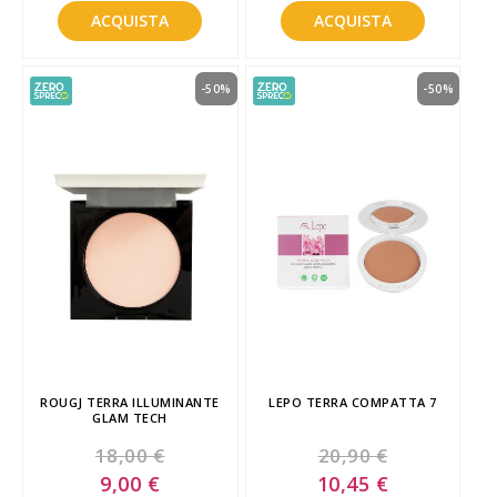
ACQUISTA
ACQUISTA
-50%
-50%
ROUGJ TERRA ILLUMINANTE
LEPO TERRA COMPATTA 7
GLAM TECH
18,00 €
20,90 €
Special
Special
9,00 €
10,45 €
Price
Price