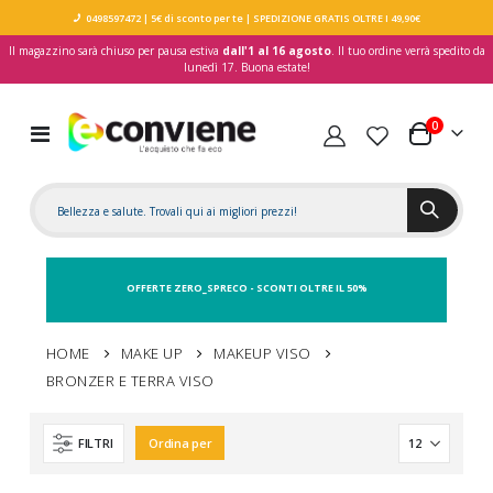
0498597472
| 5€ di sconto per te
| SPEDIZIONE GRATIS OLTRE I 49,90€
Il magazzino sarà chiuso per pausa estiva
dall'1 al 16 agosto
. Il tuo ordine verrà spedito da
lunedì 17. Buona estate!
elementi
0
Toggle
Carrello
Nav
OFFERTE ZERO_SPRECO - SCONTI OLTRE IL 50%
HOME
MAKE UP
MAKEUP VISO
BRONZER E TERRA VISO
FILTRI
Ordina per