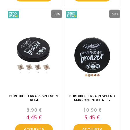
-50%
-50%
PUROBIO TERRA RESPLEND M
PUROBIO TERRA RESPLEND
REF4
MARRONE NOCE N. 02
8,90 €
10,90 €
Special
Special
4,45 €
5,45 €
Price
Price
ACQUISTA
ACQUISTA