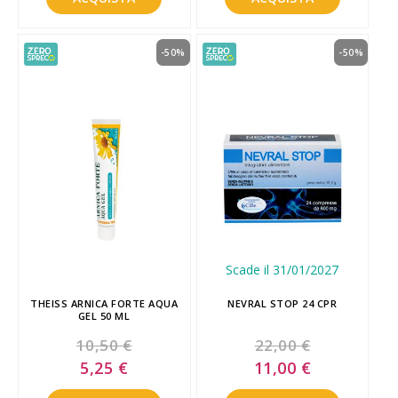
-50%
-50%
Scade il 31/01/2027
THEISS ARNICA FORTE AQUA
NEVRAL STOP 24 CPR
GEL 50 ML
10,50 €
22,00 €
Special
Special
5,25 €
11,00 €
Price
Price