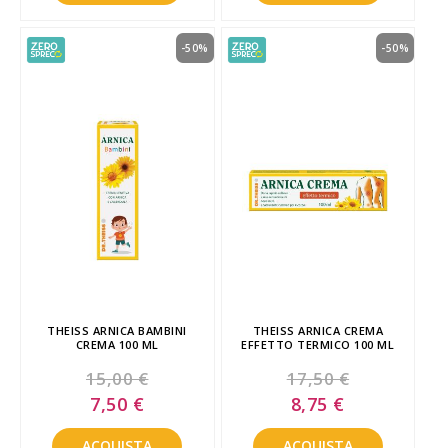
-50%
-50%
THEISS ARNICA BAMBINI
THEISS ARNICA CREMA
CREMA 100 ML
EFFETTO TERMICO 100 ML
15,00 €
17,50 €
Special
Special
7,50 €
8,75 €
Price
Price
ACQUISTA
ACQUISTA