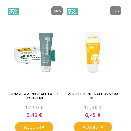
-50%
-50%
SANAVITA ARNICA GEL FORTE
AESEERE ARNICA GEL 35% 100
98% 150 ML
ML
12,90 €
12,90 €
Special
Special
6,45 €
6,45 €
Price
Price
ACQUISTA
ACQUISTA