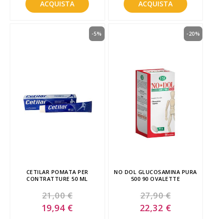
ACQUISTA
ACQUISTA
-5%
-20%
CETILAR POMATA PER
NO DOL GLUCOSAMINA PURA
CONTRATTURE 50 ML
500 90 OVALETTE
21,00 €
27,90 €
Special
Special
19,94 €
22,32 €
Price
Price