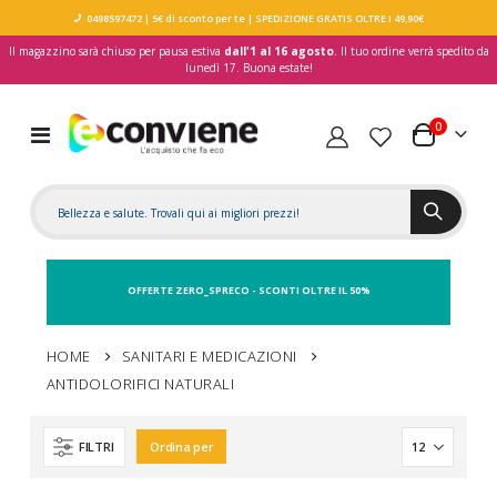
0498597472
| 5€ di sconto per te
| SPEDIZIONE GRATIS OLTRE I 49,90€
Il magazzino sarà chiuso per pausa estiva
dall'1 al 16 agosto
. Il tuo ordine verrà spedito da
lunedì 17. Buona estate!
elementi
0
Toggle
Carrello
Nav
OFFERTE ZERO_SPRECO - SCONTI OLTRE IL 50%
HOME
SANITARI E MEDICAZIONI
ANTIDOLORIFICI NATURALI
FILTRI
Ordina per