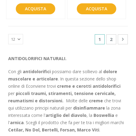
ACQUISTA
ACQUISTA
Pagina
Attualmente sta
Pagina
Pagin
Succe
1
2
ANTIDOLORIFICI NATURALI.
Con gli
antidolorifici
possiamo dare sollievo al
dolore
muscolare e articolare
. In questa sezione dello shop
online di Econviene trovi
creme e cerotti antidolorifici
per
piccoli traumi, stiramenti, tensione cervicale,
reumatismi e distorsioni.
Molte delle
creme
che trovi
qui utilizzano principi naturali per
disinfiammare
la zona
interessata come l'
artiglio del diavolo
, la
Boswellia
e
l'
arnica
. Scegli il prodotto che fa per te tra i migliori marchi
Cetilar, No Dol, Bertelli, Forsan, Marco Viti
.