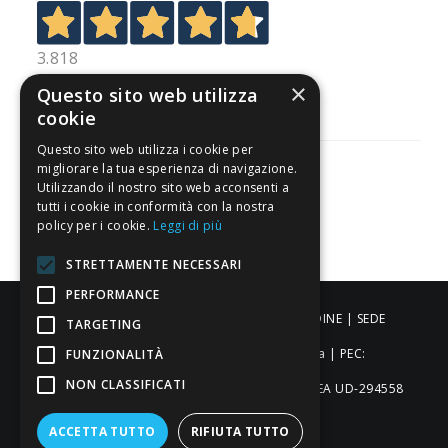
3.818
Recensioni
×
Questo sito web utilizza
cookie
Questo sito web utilizza i cookie per
migliorare la tua esperienza di navigazione.
Utilizzando il nostro sito web acconsenti a
tutti i cookie in conformità con la nostra
Pagamenti sicuri
policy per i cookie.
Leggi di più
STRETTAMENTE NECESSARI
PERFORMANCE
ALDIGIÙ S.R.L. | Via Cortazzis 15 33100 - UDINE | SEDE
TARGETING
OPERATIVA: Via del Progresso 3 - Padova | PEC:
FUNZIONALITÀ
NON CLASSIFICATI
aldigiusrl@pec.it | C.F. e P.IVA 02873920306 REA UD-294558
Capitale sociale: € 27.086,97
ACCETTA TUTTO
RIFIUTA TUTTO