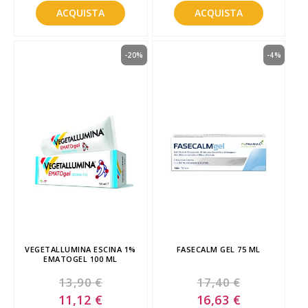
ACQUISTA
ACQUISTA
-20%
-4%
VEGETALLUMINA ESCINA 1%
FASECALM GEL 75 ML
EMATOGEL 100 ML
13,90 €
17,40 €
Special
Special
11,12 €
16,63 €
Price
Price