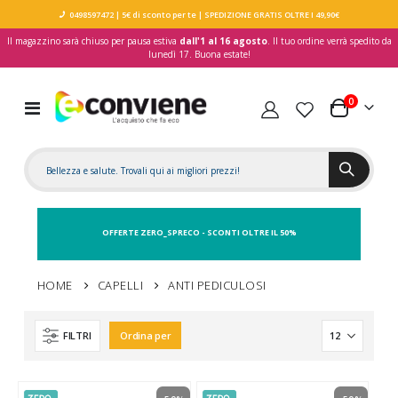
0498597472
| 5€ di sconto per te
| SPEDIZIONE GRATIS OLTRE I 49,90€
Il magazzino sarà chiuso per pausa estiva
dall'1 al 16 agosto
. Il tuo ordine verrà spedito da
lunedì 17. Buona estate!
elementi
0
Toggle
Carrello
Nav
OFFERTE ZERO_SPRECO - SCONTI OLTRE IL 50%
HOME
CAPELLI
ANTI PEDICULOSI
FILTRI
Ordina per