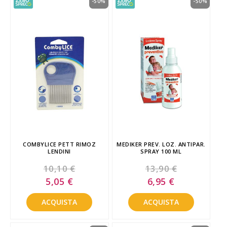
-50%
-50%
COMBYLICE PETT RIMOZ
MEDIKER PREV. LOZ. ANTIPAR.
LENDINI
SPRAY 100 ML
10,10 €
13,90 €
Special
Special
5,05 €
6,95 €
Price
Price
ACQUISTA
ACQUISTA