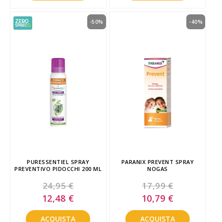
-50%
-40%
PURESSENTIEL SPRAY
PARANIX PREVENT SPRAY
PREVENTIVO PIDOCCHI 200 ML
NOGAS
24,95 €
17,99 €
Special
Special
12,48 €
10,79 €
Price
Price
ACQUISTA
ACQUISTA