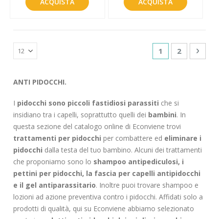
ACQUISTA
ACQUISTA
Pagina
Attualmente sta
Pagina
Pagin
Succe
1
2
ANTI PIDOCCHI.
I
pidocchi sono piccoli fastidiosi parassiti
che si
insidiano tra i capelli, soprattutto quelli dei
bambini
. In
questa sezione del catalogo online di Econviene trovi
trattamenti per pidocchi
per combattere ed
eliminare i
pidocchi
dalla testa del tuo bambino. Alcuni dei trattamenti
che proponiamo sono lo
shampoo antipediculosi, i
pettini per pidocchi, la fascia per capelli antipidocchi
e il gel antiparassitario
. Inoltre puoi trovare shampoo e
lozioni ad azione preventiva contro i pidocchi. Affidati solo a
prodotti di qualità, qui su Econviene abbiamo selezionato