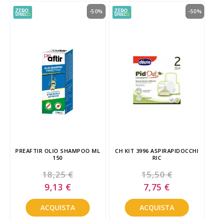
-50%
-50%
PREAFTIR OLIO SHAMPOO ML
CH KIT 3996 ASPIRAPIDOCCHI
150
RIC
18,25 €
15,50 €
Special
Special
9,13 €
7,75 €
Price
Price
ACQUISTA
ACQUISTA