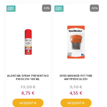
-50%
-50%
ALONTAN SPRAY PREVENTIVO
SPIDI MEDIKER PETTINE
PIDOCCHI 100 ML
ANTIPEDICULOSI
13,50 €
9,10 €
Special
Special
6,75 €
4,55 €
Price
Price
ACQUISTA
ACQUISTA