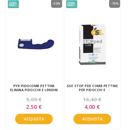
-50%
-76%
PYR PIDOCOMB PETTINE
GSE STOP PED COMB PETTINE
ELIMINA PIDOCCHI E LENDINI
PER PIDOCCHI E
5,00 €
16,40 €
Special
Special
2,50 €
4,00 €
Price
Price
ACQUISTA
ACQUISTA