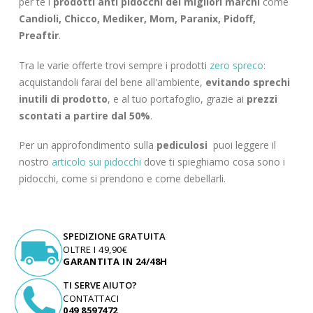
per te i
prodotti anti pidocchi dei migliori marchi
come
Candioli, Chicco, Mediker, Mom, Paranix, Pidoff,
Preaftir
.
Tra le varie offerte trovi sempre i prodotti
zero spreco
:
acquistandoli farai del bene all'ambiente,
evitando sprechi
inutili di prodotto
, e al tuo portafoglio, grazie ai
prezzi
scontati a partire dal 50%
.
Per un approfondimento sulla
pediculosi
puoi leggere il
nostro
articolo sui pidocchi
dove ti spieghiamo cosa sono i
pidocchi, come si prendono e come debellarli.
SPEDIZIONE GRATUITA
OLTRE I 49,90€
GARANTITA IN 24/48H
TI SERVE AIUTO?
CONTATTACI
049 8597472