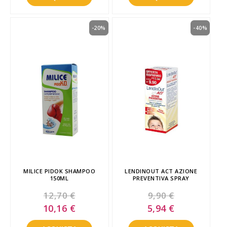
-20%
-40%
MILICE PIDOK SHAMPOO
LENDINOUT ACT AZIONE
150ML
PREVENTIVA SPRAY
12,70 €
9,90 €
Special
Special
10,16 €
5,94 €
Price
Price