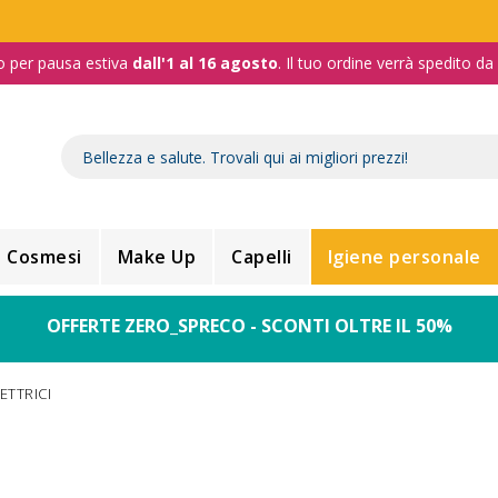
o per pausa estiva
dall'1 al 16 agosto
. Il tuo ordine verrà spedito d
Cosmesi
Make Up
Capelli
Igiene personale
OFFERTE ZERO_SPRECO - SCONTI OLTRE IL 50%
ETTRICI