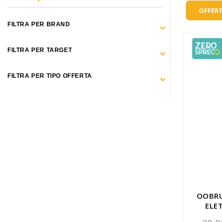
Make Up
OFFERT
Capelli
FILTRA PER BRAND
Igiene personale
FILTRA PER TARGET
Bambini neonati
FILTRA PER TIPO OFFERTA
Sanitari e Medicazioni
Animali
Cura della Casa
Apparecchiature Elettromedicali
Idee regalo
Marchi
OOBRU
ELE
ZERO SPRECO
TEST