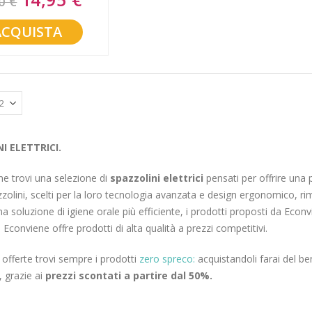
0 €
Price
ACQUISTA
I ELETTRICI.
e trovi una selezione di
spazzolini elettrici
pensati per offrire una 
zolini, scelti per la loro tecnologia avanzata e design ergonomico, rim
na soluzione di igiene orale più efficiente, i prodotti proposti da Econv
 Econviene offre prodotti di alta qualità a prezzi competitivi.
e offerte trovi sempre i prodotti
zero spreco:
acquistandoli farai del be
, grazie ai
prezzi scontati a partire dal 50%.