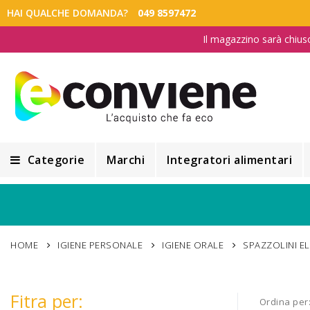
HAI QUALCHE DOMANDA?
049 8597472
Il magazzino sarà chius
Categorie
Marchi
Integratori alimentari
Integratori alimentari
Alimentazione e Dietetica
HOME
IGIENE PERSONALE
IGIENE ORALE
SPAZZOLINI EL
Cosmesi
Cosmetici Naturali
Fitra per:
Ordina per