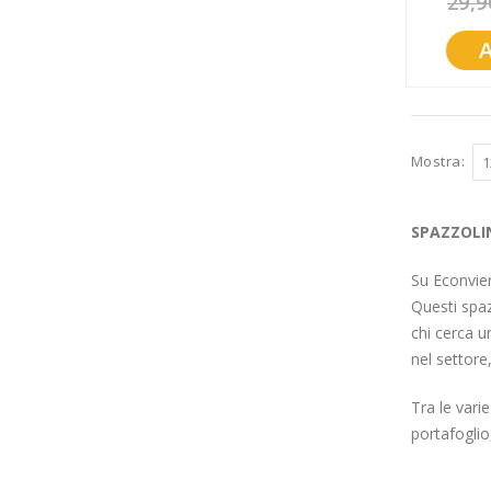
29,9
Promozioni
Mistery Box
Mostra
SPAZZOLIN
Su Econvien
Questi spaz
chi cerca u
nel settore,
Tra le vari
portafoglio