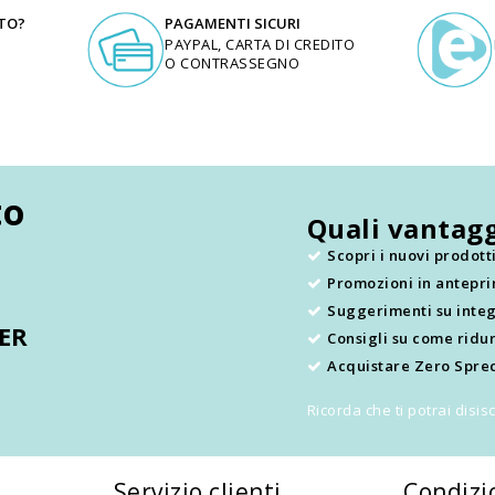
UTO?
PAGAMENTI SICURI
PAYPAL, CARTA DI CREDITO
O CONTRASSEGNO
to
Quali vantagg
Scopri i nuovi prodot
Promozioni in antepr
.
Suggerimenti su integ
TER
Consigli su come ridur
Acquistare Zero Sprec
Ricorda che ti potrai disi
Servizio clienti
Condizi