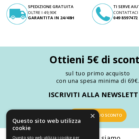
SPEDIZIONE GRATUITA
TI SERVE AI
OLTRE I 49,90€
CONTATTACI
GARANTITA IN 24/48H
049 8597472
Ottieni 5€ di scon
sul tuo primo acquisto
con una spesa minima di 69€
ISCRIVITI ALLA NEWSLET
×
OTTIENI IL TUO SCONTO
Questo sito web utilizza
cookie
La nostra convenienza
Chi siamo
Questo sito web utilizza i cookie per