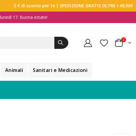
5 € di sconto per te
| SPEDIZIONE GRATIS OLTRE I 49,90€
a lunedì 17. Buona estate!
elemen
0
Carrello
Animali
Sanitari e Medicazioni