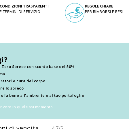
CONDIZIONI TRASPARENTI
REGOLE CHIARE
E TERMINI DI SERVIZIO
PER RIMBORSI E RESI
i?
ti Zero Spreco con sconto base del 50%
ima
ratori e cura del corpo
re lo spreco
o fa bene all'ambiente e al tuo portafoglio
scrivere in qualsiasi momento
oni di vendita
4,7
/5