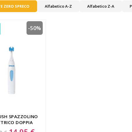
E ZERO SPRECO
Alfabetico A-Z
Alfabetico Z-A
P
-50%
SH SPAZZOLINO
TTRICO DOPPIA
INA A BATTERIE
14,95 €
Special