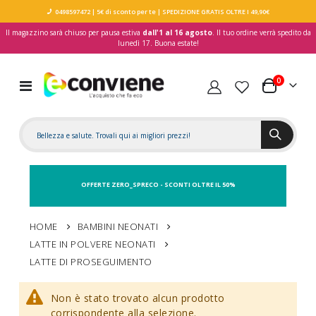
0498597472
| 5€ di sconto per te
| SPEDIZIONE GRATIS OLTRE I 49,90€
Il magazzino sarà chiuso per pausa estiva
dall'1 al 16 agosto
. Il tuo ordine verrà spedito da
lunedì 17. Buona estate!
elementi
0
Toggle
Carrello
Nav
OFFERTE ZERO_SPRECO - SCONTI OLTRE IL 50%
HOME
BAMBINI NEONATI
LATTE IN POLVERE NEONATI
LATTE DI PROSEGUIMENTO
Non è stato trovato alcun prodotto
corrispondente alla selezione.