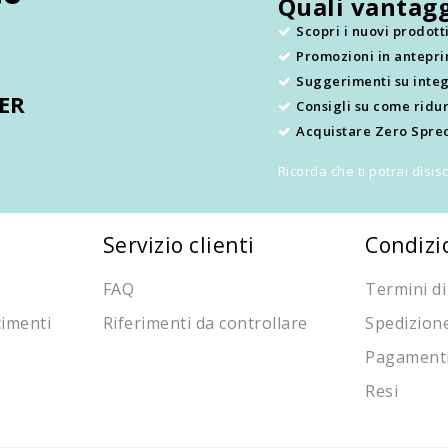
Quali vantagg
Scopri i nuovi prodot
Promozioni in antepr
.
Suggerimenti su integ
TER
Consigli su come ridur
Acquistare Zero Sprec
Ricorda che ti potrai disi
Servizio clienti
Condizi
FAQ
Termini di
cimenti
Riferimenti da controllare
Spedizion
Pagament
Resi