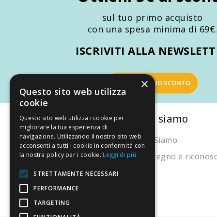
Promozioni
sul tuo primo acquisto
Mistery Box
con una spesa minima di 69€
ISCRIVITI ALLA NEWSLET
×
OTTIENI IL TUO SCONTO
Questo sito web utilizza
cookie
La nostra convenienza
Chi siamo
Questo sito web utilizza i cookie per
migliorare la tua esperienza di
navigazione. Utilizzando il nostro sito web
Il risparmio che fa ambiente
Chi Siamo
acconsenti a tutti i cookie in conformità con
la nostra policy per i cookie.
Leggi di più
Il nostro manifesto
Sostegno e riconos
Il blog
STRETTAMENTE NECESSARI
Perché fidarti
PERFORMANCE
TARGETING
Vendi con noi