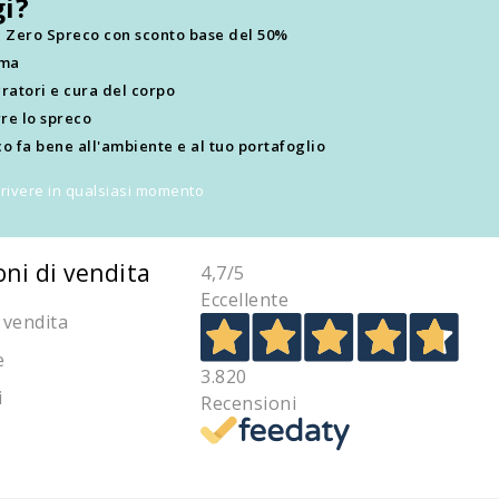
i?
ti Zero Spreco con sconto base del 50%
ima
ratori e cura del corpo
re lo spreco
o fa bene all'ambiente e al tuo portafoglio
scrivere in qualsiasi momento
oni di vendita
4,7
/5
Eccellente
 vendita
e
3.820
i
Recensioni