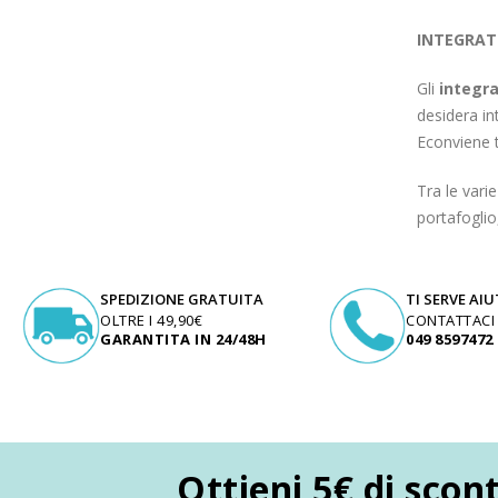
Make Up
INTEGRATO
Capelli
Gli
integra
Igiene personale
desidera in
Econviene t
Bambini neonati
Tra le vari
Sanitari e Medicazioni
portafoglio
Animali
Cura della Casa
SPEDIZIONE GRATUITA
TI SERVE AI
OLTRE I 49,90€
CONTATTACI
Apparecchiature Elettromedicali
GARANTITA IN 24/48H
049 8597472
Idee regalo
Marchi
ZERO SPRECO
Ottieni 5€ di scon