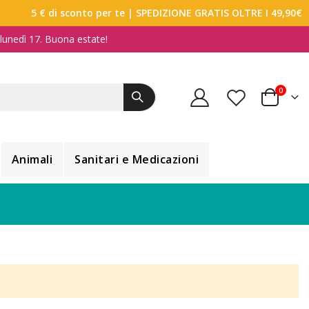
5 € di sconto per te
| SPEDIZIONE GRATIS OLTRE I 49,90€
a lunedì 17. Buona estate!
elemen
0
Carrello
Animali
Sanitari e Medicazioni