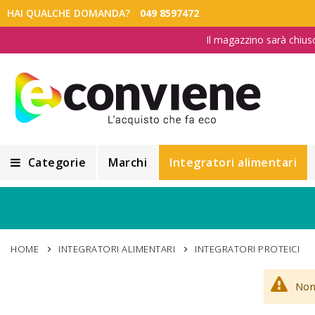
HAI QUALCHE DOMANDA?
049 8597472
Il magazzino sarà chius
Categorie
Marchi
Integratori alimentari
Integratori alimentari
Alimentazione e Dietetica
HOME
INTEGRATORI ALIMENTARI
INTEGRATORI PROTEICI
Cosmesi
Non 
Cosmetici Naturali