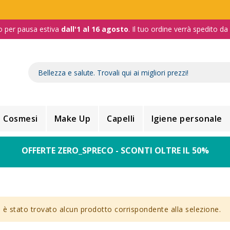
o per pausa estiva
dall'1 al 16 agosto
. Il tuo ordine verrà spedito d
Cosmesi
Make Up
Capelli
Igiene personale
OFFERTE ZERO_SPRECO - SCONTI OLTRE IL 50%
è stato trovato alcun prodotto corrispondente alla selezione.