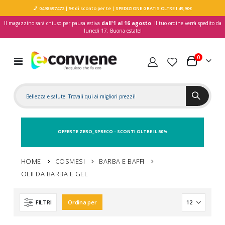
0498597472
| 5€ di sconto per te
| SPEDIZIONE GRATIS OLTRE I 49,90€
Il magazzino sarà chiuso per pausa estiva
dall'1 al 16 agosto
. Il tuo ordine verrà spedito da
lunedì 17. Buona estate!
elementi
0
Toggle
Carrello
Nav
OFFERTE ZERO_SPRECO - SCONTI OLTRE IL 50%
HOME
COSMESI
BARBA E BAFFI
OLII DA BARBA E GEL
FILTRI
Ordina per