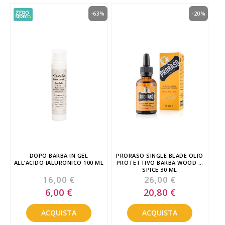
-63%
-20%
DOPO BARBA IN GEL
PRORASO SINGLE BLADE OLIO
ALL’ACIDO IALURONICO 100 ML
PROTETTIVO BARBA WOOD &
SPICE 30 ML
16,00 €
26,00 €
Special
Special
6,00 €
20,80 €
Price
Price
ACQUISTA
ACQUISTA