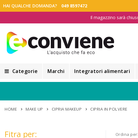
HAI QUALCHE DOMANDA?
049 8597472
Il magazzino sarà chius
Categorie
Marchi
Integratori alimentari
Integratori alimentari
Alimentazione e Dietetica
HOME
MAKE UP
CIPRIA MAKEUP
CIPRIA IN POLVERE
Cosmesi
Cosmetici Naturali
Fitra per:
Ordina per