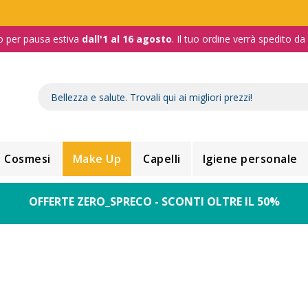
o per pausa estiva
dall'1 al 16 agosto
. Il tuo ordine verrà spedito d
Cosmesi
Make Up
Capelli
Igiene personale
OFFERTE ZERO_SPRECO - SCONTI OLTRE IL 50%