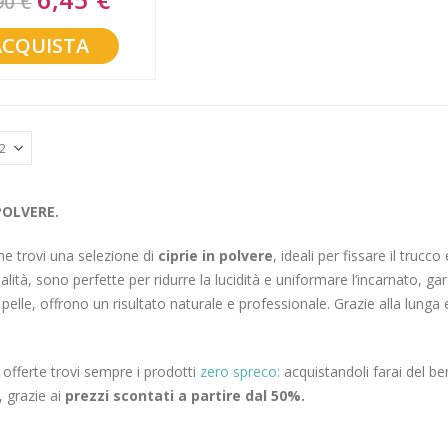
90 €
Price
ACQUISTA
 POLVERE.
e trovi una selezione di
ciprie in polvere
, ideali per fissare il trucc
ualità, sono perfette per ridurre la lucidità e uniformare l’incarnato, 
 di pelle, offrono un risultato naturale e professionale. Grazie alla lung
.
e offerte trovi sempre i prodotti
zero spreco:
acquistandoli farai del be
, grazie ai
prezzi scontati a partire dal 50%.