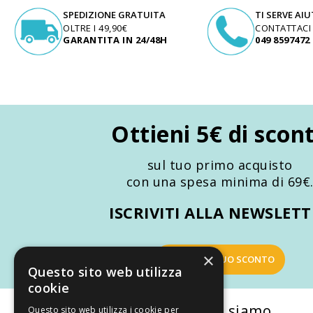
SPEDIZIONE GRATUITA
TI SERVE AI
OLTRE I 49,90€
CONTATTACI
GARANTITA IN 24/48H
049 8597472
Ottieni 5€ di scon
sul tuo primo acquisto
con una spesa minima di 69€
ISCRIVITI ALLA NEWSLET
×
OTTIENI IL TUO SCONTO
Questo sito web utilizza
cookie
La nostra convenienza
Chi siamo
Questo sito web utilizza i cookie per