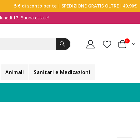
5 € di sconto per te
| SPEDIZIONE GRATIS OLTRE I 49,90€
a lunedì 17. Buona estate!
elemen
0
Carrello
Animali
Sanitari e Medicazioni