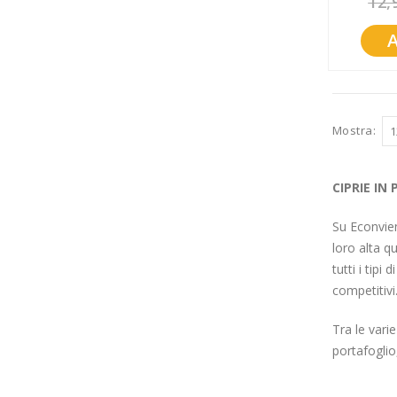
12,
Promozioni
Mistery Box
Mostra
CIPRIE IN
Su Econvien
loro alta q
tutti i tipi
competitivi
Tra le vari
portafoglio