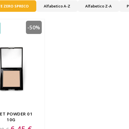
E ZERO SPRECO
Alfabetico A-Z
Alfabetico Z-A
P
-50%
VET POWDER 01
10G
6,45 €
Special