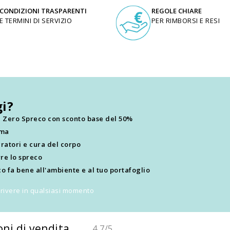
CONDIZIONI TRASPARENTI
REGOLE CHIARE
E TERMINI DI SERVIZIO
PER RIMBORSI E RESI
i?
ti Zero Spreco con sconto base del 50%
ima
ratori e cura del corpo
re lo spreco
o fa bene all'ambiente e al tuo portafoglio
scrivere in qualsiasi momento
oni di vendita
4,7
/5