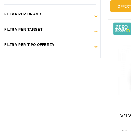
Make Up
OFFERT
Capelli
FILTRA PER BRAND
Igiene personale
FILTRA PER TARGET
Bambini neonati
FILTRA PER TIPO OFFERTA
Sanitari e Medicazioni
Animali
Cura della Casa
Apparecchiature Elettromedicali
Idee regalo
Marchi
VEL
ZERO SPRECO