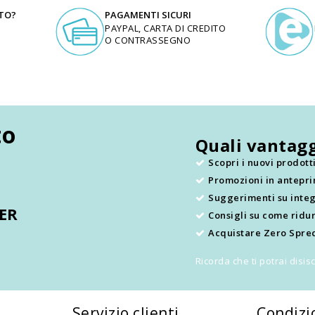
UTO?
PAGAMENTI SICURI
PAYPAL, CARTA DI CREDITO
O CONTRASSEGNO
to
Quali vantagg
Scopri i nuovi prodot
Promozioni in antepr
.
Suggerimenti su integ
TER
Consigli su come ridur
Acquistare Zero Sprec
Ricorda che ti potrai disi
Servizio clienti
Condizi