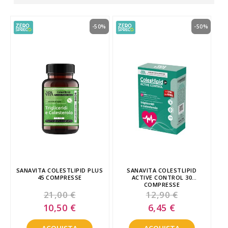
-50%
-50%
SANAVITA COLESTLIPID PLUS
SANAVITA COLESTLIPID
45 COMPRESSE
ACTIVE CONTROL 30
COMPRESSE
21,00 €
12,90 €
Special
Special
10,50 €
6,45 €
Price
Price