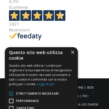
4,7
/5
Eccellente
3.821
Recensioni
×
Questo sito web utilizza
cookie
Pagamenti sicuri
Questo sito web utilizza i cookie per
migliorare la tua esperienza di navigazione.
Utilizzando il nostro sito web acconsenti a
tutti i cookie in conformità con la nostra
policy per i cookie.
Leggi di più
ALDIGIÙ S.R.L. | Via Cortazzis 15 33100 - UDINE | SEDE
STRETTAMENTE NECESSARI
OPERATIVA: Via del Progresso 3 - Padova | PEC:
PERFORMANCE
aldigiusrl@pec.it | C.F. e P.IVA 02873920306 REA UD-294558
TARGETING