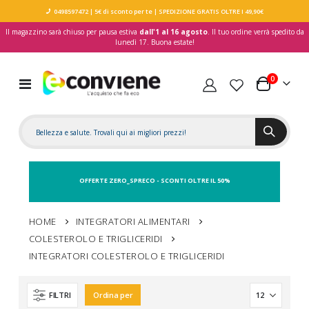
0498597472
| 5€ di sconto per te
| SPEDIZIONE GRATIS OLTRE I 49,90€
Il magazzino sarà chiuso per pausa estiva
dall'1 al 16 agosto
. Il tuo ordine verrà spedito da
lunedì 17. Buona estate!
elementi
0
Toggle
Carrello
Nav
OFFERTE ZERO_SPRECO - SCONTI OLTRE IL 50%
HOME
INTEGRATORI ALIMENTARI
COLESTEROLO E TRIGLICERIDI
INTEGRATORI COLESTEROLO E TRIGLICERIDI
FILTRI
Ordina per