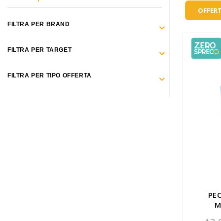
Make Up
OFFERT
Capelli
FILTRA PER BRAND
Igiene personale
FILTRA PER TARGET
Bambini neonati
FILTRA PER TIPO OFFERTA
Sanitari e Medicazioni
Animali
Cura della Casa
Apparecchiature Elettromedicali
Idee regalo
Marchi
PE
M
ZERO SPRECO