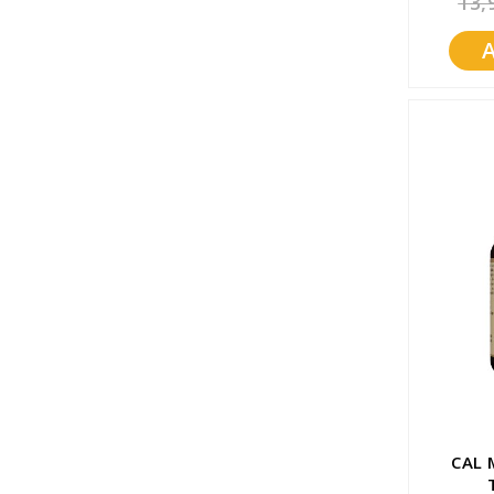
13,
Promozioni
Mistery Box
CAL 