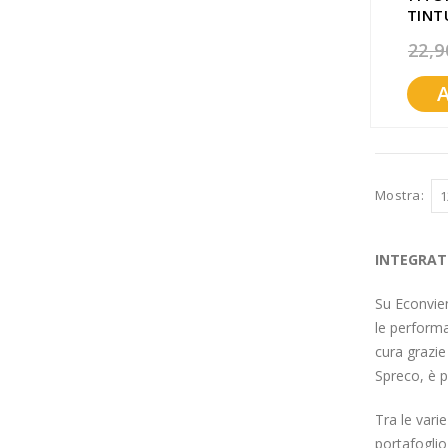
TINT
22,9
Mostra
INTEGRATO
Su Econvie
le performa
cura grazie
Spreco, è p
Tra le vari
portafoglio