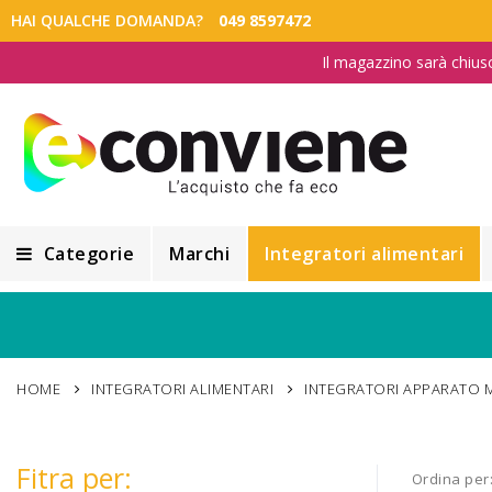
HAI QUALCHE DOMANDA?
049 8597472
Il magazzino sarà chius
Categorie
Marchi
Integratori alimentari
Integratori alimentari
Alimentazione e Dietetica
HOME
INTEGRATORI ALIMENTARI
INTEGRATORI APPARATO 
Cosmesi
Cosmetici Naturali
Fitra per:
Ordina per