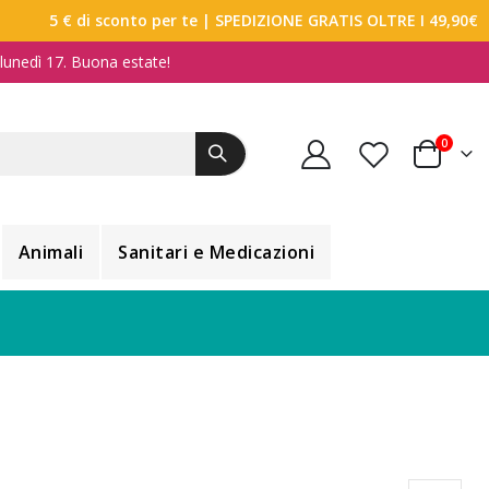
5 € di sconto per te
| SPEDIZIONE GRATIS OLTRE I 49,90€
a lunedì 17. Buona estate!
elemen
0
Carrello
Animali
Sanitari e Medicazioni