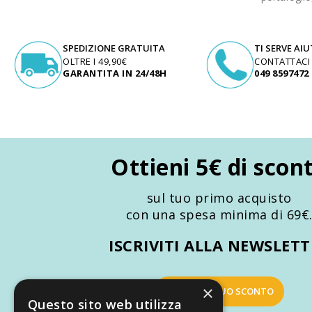
SPEDIZIONE GRATUITA
TI SERVE AI
OLTRE I 49,90€
CONTATTACI
GARANTITA IN 24/48H
049 8597472
Ottieni 5€ di scon
sul tuo primo acquisto
con una spesa minima di 69€
ISCRIVITI ALLA NEWSLET
×
OTTIENI IL TUO SCONTO
Questo sito web utilizza