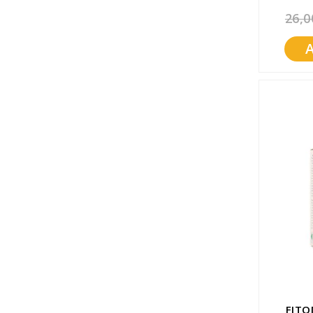
26,0
FITO