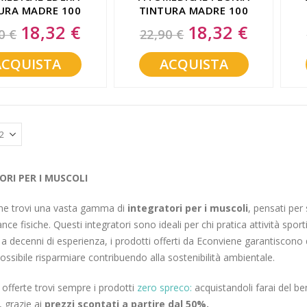
URA MADRE 100
TINTURA MADRE 100
ML
ML
18,32 €
18,32 €
Special
Special
0 €
22,90 €
Price
Price
ACQUISTA
ACQUISTA
RI PER I MUSCOLI
ne trovi una vasta gamma di
integratori per i muscoli
, pensati per
nce fisiche. Questi integratori sono ideali per chi pratica attività spor
 a decenni di esperienza, i prodotti offerti da Econviene garantiscono qua
ossibile risparmiare contribuendo alla sostenibilità ambientale.
e offerte trovi sempre i prodotti
zero spreco:
acquistandoli farai del be
, grazie ai
prezzi scontati a partire dal 50%.