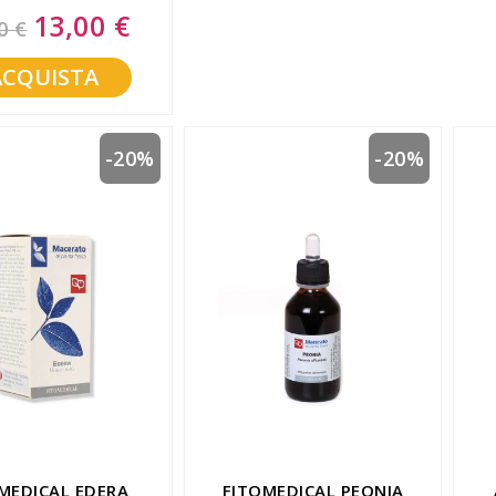
13,00 €
Special
0 €
Price
ACQUISTA
-20%
-20%
MEDICAL EDERA
FITOMEDICAL PEONIA