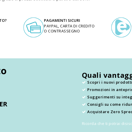
UTO?
PAGAMENTI SICURI
PAYPAL, CARTA DI CREDITO
O CONTRASSEGNO
to
Quali vantagg
Scopri i nuovi prodot
Promozioni in antepr
.
Suggerimenti su integ
TER
Consigli su come ridur
Acquistare Zero Sprec
Ricorda che ti potrai disi