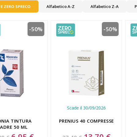
E ZERO SPRECO
Alfabetico A-Z
Alfabetico Z-A
P
-50%
-50%
Scade il 30/09/2026
ONIA TINTURA
PRENIUS 40 COMPRESSE
ADRE 50 ML
6,95 €
13,70 €
Special
Special