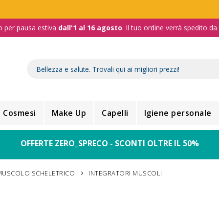
o per pausa estiva
dall'1 al 16 agosto
. Il tuo ordine verrà spedito d
Cosmesi
Make Up
Capelli
Igiene personale
OFFERTE ZERO_SPRECO - SCONTI OLTRE IL 50%
MUSCOLO SCHELETRICO
INTEGRATORI MUSCOLI