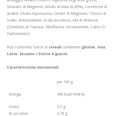
Stearato di Magnesio; Amido di Mais (0,83%), Correttore di
acidità: Citrato tripotassico; Citrato di Magnesio, Cloruro di
Sodio, Antiossidante: Acido ascorbico; Mix di Vitamine
(Cloridrato di Tiamina, Riboflavina, Nicotinamide, Calcio D-
Pantotenato).
Può contenere tracce di
cereali
contenenti
glutine
,
Soia
,
Latte
,
Sesamo
e
Frutta a guscio
.
Caratteristiche nutrizionali
per 100 g
Energia
388 kcal/1646 kJ
Grassi
2,9 g
di cui saturi
2,76 g