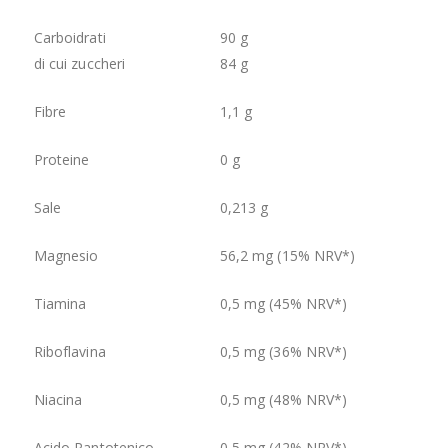
Carboidrati
90 g
di cui zuccheri
84 g
Fibre
1,1 g
Proteine
0 g
Sale
0,213 g
Magnesio
56,2 mg (15% NRV*)
Tiamina
0,5 mg (45% NRV*)
Riboflavina
0,5 mg (36% NRV*)
Niacina
0,5 mg (48% NRV*)
Acido Pantotenico
0,5 mg (42% NRV*)