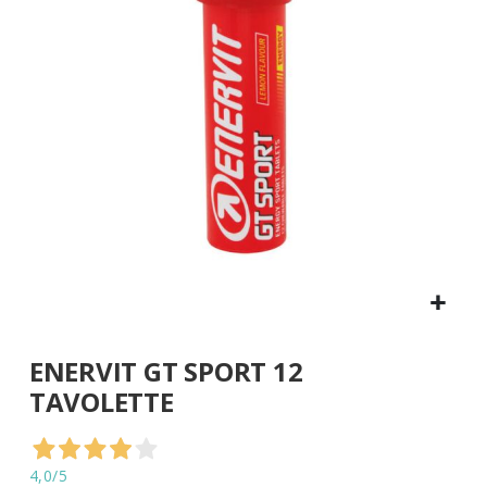
di
immagini
Vai
ENERVIT GT SPORT 12
all'inizio
della
TAVOLETTE
galleria
di
immagini
4,0
/5