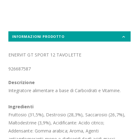
INFORMAZIONI PRODOTTO
ENERVIT GT SPORT 12 TAVOLETTE
926687587
Descrizione
Integratore alimentare a base di Carboidrati e Vitamine.
Ingredienti
Fruttosio (31,5%), Destrosio (28,3%), Saccarosio (26,7%),
Maltodestrine (3,9%), Acidificante: Acido citrico;
Addensante: Gomma arabica; Aroma, Agenti
antiagglomeranti: mono e digliceridi degli acidi grassi,