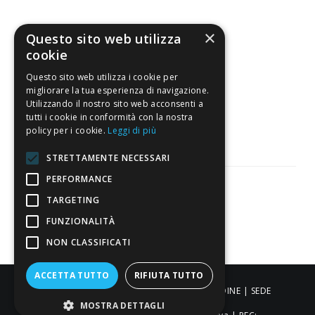
4,7
/5
×
Questo sito web utilizza
Eccellente
cookie
Questo sito web utilizza i cookie per
migliorare la tua esperienza di navigazione.
3.818
Utilizzando il nostro sito web acconsenti a
Recensioni
tutti i cookie in conformità con la nostra
policy per i cookie.
Leggi di più
STRETTAMENTE NECESSARI
PERFORMANCE
TARGETING
Pagamenti sicuri
FUNZIONALITÀ
NON CLASSIFICATI
ACCETTA TUTTO
RIFIUTA TUTTO
ALDIGIÙ S.R.L. | Via Cortazzis 15 33100 - UDINE | SEDE
MOSTRA DETTAGLI