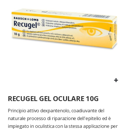
di
immagini
Vai
RECUGEL GEL OCULARE 10G
all'inizio
della
galleria
Principio attivo dexpantenolo, coadiuvante del
di
naturale processo di riparazione dell'epitelio ed è
immagini
impiegato in oculistica con la stessa applicazione per