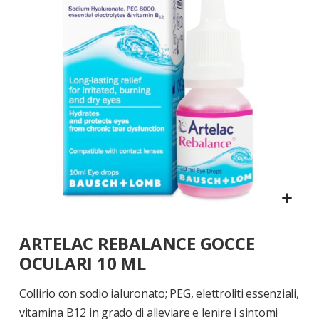
di
immagini
Vai
ARTELAC REBALANCE GOCCE
all'inizio
della
OCULARI 10 ML
galleria
di
Collirio con sodio ialuronato; PEG, elettroliti essenziali,
immagini
vitamina B12 in grado di alleviare e lenire i sintomi