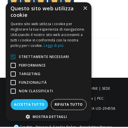
×
Questo sito web utilizza
3.818
cookie
Recensioni
Questo sito web utilizza i cookie per
migliorare la tua esperienza di navigazione.
Utilizzando il nostro sito web acconsenti a
tutti i cookie in conformità con la nostra
policy per i cookie.
Leggi di più
STRETTAMENTE NECESSARI
Pagamenti sicuri
PERFORMANCE
TARGETING
FUNZIONALITÀ
ALDIGIÙ S.R.L. | Via Cortazzis 15 33100 - UDINE | SEDE
NON CLASSIFICATI
OPERATIVA: Via del Progresso 3 - Padova | PEC:
ACCETTA TUTTO
RIFIUTA TUTTO
aldigiusrl@pec.it | C.F. e P.IVA 02873920306 REA UD-294558
MOSTRA DETTAGLI
Capitale sociale: € 27.086,97
-
-
-
Credits
Privacy & Cookie Policy
Newsletter Privacy