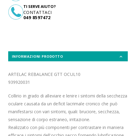
TI SERVE AIUTO?
CONTATTACI
049 8597472
INFORMAZIONI PRODOTTO
ARTELAC REBALANCE GTT OCUL10
939920031
Collirio in grado di alleviare e lenire i sintomi della secchezza
oculare causata da un deficit lacrimale cronico che può
manifestarsi con vari sintomi, quali: bruciore, secchezza,
sensazione di corpo estraneo, irritazione.
Realizzato con più componenti per contrastare in maniera
efficace i sintomi dell'occhio secco fornendo lubrificazione,