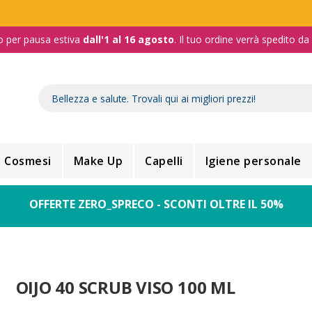
o per pausa estiva
dall'1 al 16 agosto
. Il tuo ordine verrà spedito d
Cosmesi
Make Up
Capelli
Igiene personale
OFFERTE ZERO_SPRECO - SCONTI OLTRE IL 50%
OIJO 40 SCRUB VISO 100 ML