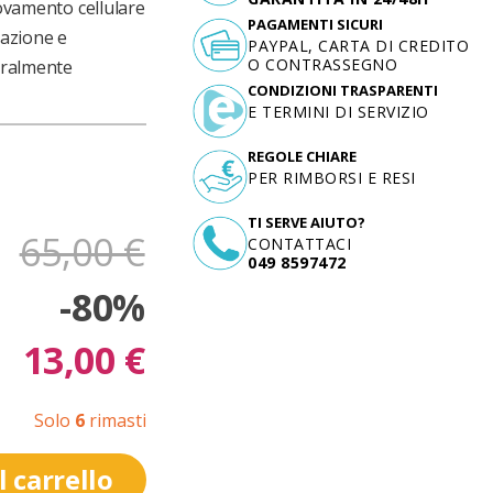
novamento cellulare
PAGAMENTI SICURI
tazione e
PAYPAL, CARTA DI CREDITO
O CONTRASSEGNO
turalmente
CONDIZIONI TRASPARENTI
E TERMINI DI SERVIZIO
REGOLE CHIARE
PER RIMBORSI E RESI
TI SERVE AIUTO?
65,00 €
CONTATTACI
049 8597472
-80%
13,00 €
Solo
6
rimasti
 carrello