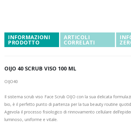
Promozioni
Vai
all'inizio
Mistery Box
della
galleria
di
INFORMAZIONI
ARTICOLI
INF
immagini
PRODOTTO
CORRELATI
ZER
OIJO 40 SCRUB VISO 100 ML
OIJO40
Il sistema scrub viso Face Scrub OIJO con la sua delicata formulazio
bio, è il perfetto punto di partenza per la tua beauty routine quot
Agevola il processo fisiologico di rinnovamento cellulare dell’epid
luminoso, uniforme e vitale.