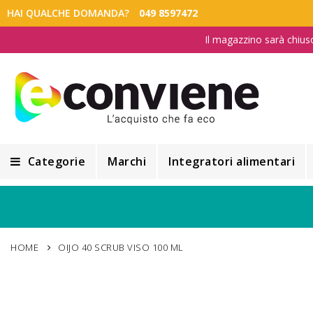
HAI QUALCHE DOMANDA?
049 8597472
Il magazzino sarà chius
Categorie
Marchi
Integratori alimentari
Integratori alimentari
Alimentazione e Dietetica
HOME
OIJO 40 SCRUB VISO 100 ML
Cosmesi
Cosmetici Naturali