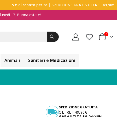
5 € di sconto per te
| SPEDIZIONE GRATIS OLTRE I 49,90€
a lunedì 17. Buona estate!
elemen
0
Carrello
Animali
Sanitari e Medicazioni
SPEDIZIONE GRATUITA
OLTRE I 49,90€
GARANTITA IN 24/48H