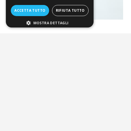
ACCETTA TUTTO
RIFIUTA TUTTO
MOSTRA DETTAGLI
La nostra convenienza
Il risparmio che fa ambiente
Il nostro manifesto
Il blog
Perché fidarti
Vendi con noi
Chi siamo
Chi Siamo