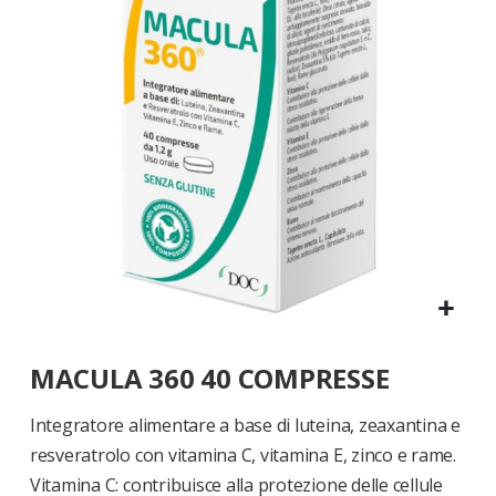
di
immagini
Vai
MACULA 360 40 COMPRESSE
all'inizio
della
galleria
Integratore alimentare a base di luteina, zeaxantina e
di
resveratrolo con vitamina C, vitamina E, zinco e rame.
immagini
Vitamina C: contribuisce alla protezione delle cellule