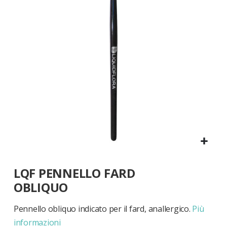
di
immagini
Vai
LQF PENNELLO FARD
all'inizio
della
OBLIQUO
galleria
di
Pennello obliquo indicato per il fard, anallergico.
Più
immagini
informazioni