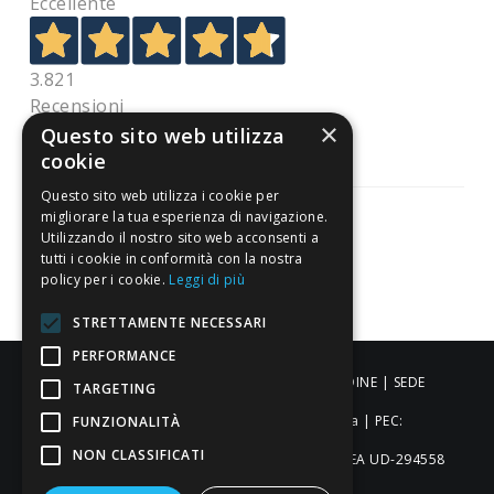
Eccellente
3.821
Recensioni
×
Questo sito web utilizza
cookie
Questo sito web utilizza i cookie per
migliorare la tua esperienza di navigazione.
Utilizzando il nostro sito web acconsenti a
tutti i cookie in conformità con la nostra
Pagamenti sicuri
policy per i cookie.
Leggi di più
STRETTAMENTE NECESSARI
PERFORMANCE
ALDIGIÙ S.R.L. | Via Cortazzis 15 33100 - UDINE | SEDE
TARGETING
OPERATIVA: Via del Progresso 3 - Padova | PEC:
FUNZIONALITÀ
NON CLASSIFICATI
aldigiusrl@pec.it | C.F. e P.IVA 02873920306 REA UD-294558