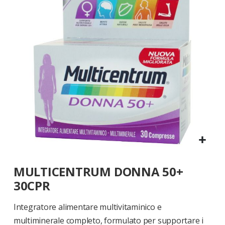
di
immagini
Vai
MULTICENTRUM DONNA 50+
all'inizio
della
30CPR
galleria
di
Integratore alimentare multivitaminico e
immagini
multiminerale completo, formulato per supportare i