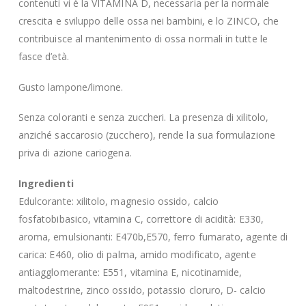
contenuti vi è la VITAMINA D, necessaria per la normale
crescita e sviluppo delle ossa nei bambini, e lo ZINCO, che
contribuisce al mantenimento di ossa normali in tutte le
fasce d’età.
Gusto lampone/limone.
Senza coloranti e senza zuccheri. La presenza di xilitolo,
anziché saccarosio (zucchero), rende la sua formulazione
priva di azione cariogena.
Ingredienti
Edulcorante: xilitolo, magnesio ossido, calcio
fosfatobibasico, vitamina C, correttore di acidità: E330,
aroma, emulsionanti: E470b,E570, ferro fumarato, agente di
carica: E460, olio di palma, amido modificato, agente
antiagglomerante: E551, vitamina E, nicotinamide,
maltodestrine, zinco ossido, potassio cloruro, D- calcio