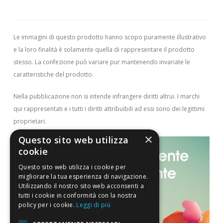
Manganese
0,5 mg
25%
Le immagini di questo prodotto hanno scopo puramente illustrativo
Selenio
12,5 µg
23%
e la loro finalità è solamente quella di rappresentare il prodotto
stesso. La confezione può variare pur mantenendo invariate le
Zinco
2,8 mg
28%
caratteristiche del prodotto.
RDA = Dose giornaliera raccomandata per adulti in accordo
Nella pubblicazione non si intende infrangere diritti altrui.
I marchi
alla Direttiva europea2008/100/CE.
qui rappresentati e i tutti i diritti attribuibili ad essi sono dei legittimi
* Espressa come retinolo equivalenti.
proprietari.
** Espressa come α-tocoferolo equivalenti.
×
*** Espressa come niacina equivalenti.
Questo sito web utilizza
cookie
Modo d'uso
Questo sito web utilizza i cookie per
Una compressa al giorno da masticare, in qualsiasi
migliorare la tua esperienza di navigazione.
Utilizzando il nostro sito web acconsenti a
momento della giornata.
tutti i cookie in conformità con la nostra
policy per i cookie.
Leggi di più
Avvertenze