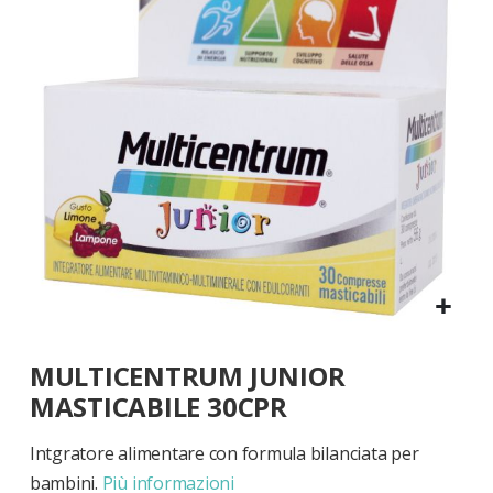
di
immagini
Vai
MULTICENTRUM JUNIOR
all'inizio
della
MASTICABILE 30CPR
galleria
di
Intgratore alimentare con formula bilanciata per
immagini
bambini.
Più informazioni