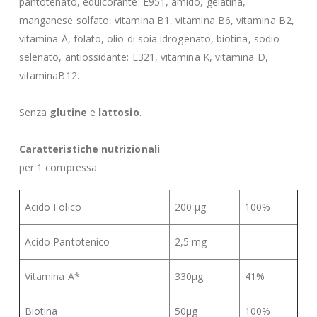
pantotenato, edulcorante: E951, amido, gelatina,
manganese solfato, vitamina B1, vitamina B6, vitamina B2,
vitamina A, folato, olio di soia idrogenato, biotina, sodio
selenato, antiossidante: E321, vitamina K, vitamina D,
vitaminaB12.
Senza
glutine
e
lattosio
.
Caratteristiche nutrizionali
per 1 compressa
Acido Folico
200 µg
100%
Acido Pantotenico
2,5 mg
Vitamina A*
330µg
41%
Biotina
50µg
100%