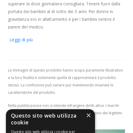
superare la dose giornaliera consigliata. Tenere fuori dalla
portata dei bambini al di sotto dei 3 anni. Per donne in
gravidanza e/o in allattamento e per i bambini sentire il
parere del medico.
Leggi di più
Conservazione
Le vitamine sono sensibili alla luce, al contatto con
l’ossigeno e al calore, pertanto si consiglia di conservare
Multicentrum Donna in un luogo asciutto a temperatura
Le immagini di questo prodotto hanno scopo puramente illustrativo
non superiore ai 25°C, nella confezione originale ben chiusa.
e la loro finalità è solamente quella di rappresentare il prodotto
La data di scadenza si riferisce al prodotto correttamente
stesso. La confezione può variare pur mantenendo invariate le
conservato, in confezione integra.
caratteristiche del prodotto.
Caratteristiche nutrizionali
Nella pubblicazione non si intende infrangere diritti altrui.
I marchi
qui rappresentati e i tutti i diritti attribuibili ad essi sono dei legittimi
×
Questo sito web utilizza
proprietari.
per 1
cookie
Questo sito web utilizza i cookie per