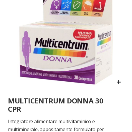
di
immagini
Vai
MULTICENTRUM DONNA 30
all'inizio
della
CPR
galleria
di
Integratore alimentare multivitaminico e
immagini
multiminerale, appositamente formulato per