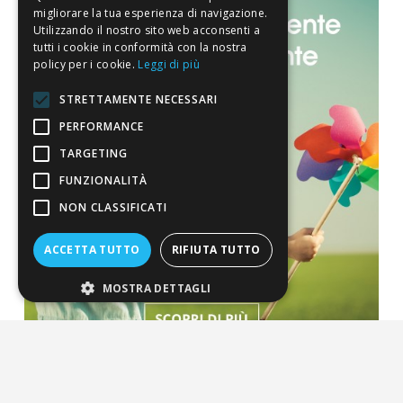
Valore energetico
0,57 k
migliorare la tua esperienza di navigazione.
Utilizzando il nostro sito web acconsenti a
tutti i cookie in conformità con la nostra
Proteine
0,002
policy per i cookie.
Leggi di più
Carboidrati
0,04 
STRETTAMENTE NECESSARI
PERFORMANCE
Grassi
0,006
TARGETING
FUNZIONALITÀ
Formato
NON CLASSIFICATI
30 compresse deglutibili.
ACCETTA TUTTO
RIFIUTA TUTTO
MOSTRA DETTAGLI