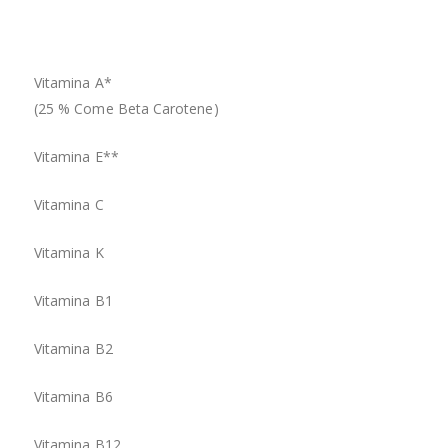
per
Vitamina A*
800
(25 % Come Beta Carotene)
Vitamina E**
18 
Vitamina C
120
Vitamina K
30 
Vitamina B1
1,6
Vitamina B2
2,1
Vitamina B6
2,1
Vitamina B12
3 µ