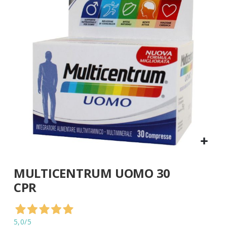
di
immagini
Vai
MULTICENTRUM UOMO 30
all'inizio
della
CPR
galleria
di
immagini
5,0
/5