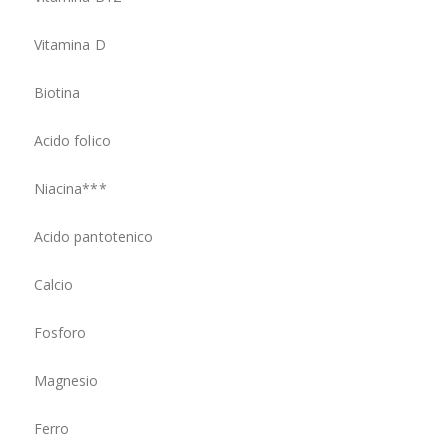
Vitamina D
5 µ
Biotina
62,
Acido folico
200
Niacina***
20 
Acido pantotenico
7,5
Calcio
200
Fosforo
105
Magnesio
120
Ferro
3,7