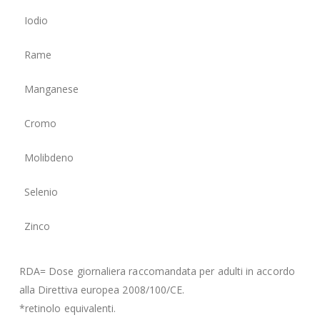
Iodio
100
Rame
500
Manganese
2 m
Cromo
40 
Molibdeno
50 
Selenio
30 
Zinco
5 m
RDA= Dose giornaliera raccomandata per adulti in accordo
alla Direttiva europea 2008/100/CE.
*retinolo equivalenti.