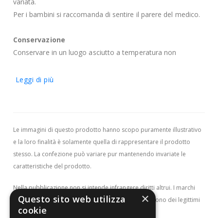
variata.
Per i bambini si raccomanda di sentire il parere del medico.
Conservazione
Conservare in un luogo asciutto a temperatura non
superiore ai 25°C, nella confezione originale ben chiusa.
Leggi di più
Formato
Flacone da 30 compresse.
Le immagini di questo prodotto hanno scopo puramente illustrativo
e la loro finalità è solamente quella di rappresentare il prodotto
stesso. La confezione può variare pur mantenendo invariate le
caratteristiche del prodotto.
Nella pubblicazione non si intende infrangere diritti altrui.
I marchi
×
Questo sito web utilizza
qui rappresentati e i tutti i diritti attribuibili ad essi sono dei legittimi
cookie
proprietari.