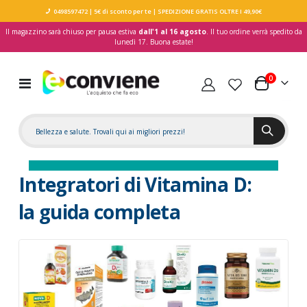
0498597472
| 5€ di sconto per te
| SPEDIZIONE GRATIS OLTRE I 49,90€
Il magazzino sarà chiuso per pausa estiva
dall'1 al 16 agosto
. Il tuo ordine verrà spedito da
lunedì 17. Buona estate!
elementi
0
Toggle
Carrello
Nav
Integratori di Vitamina D:
la guida completa