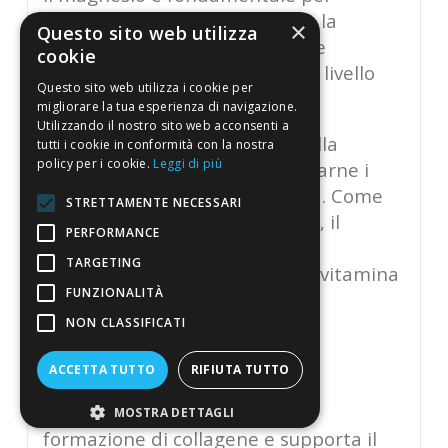
attivare la vitamina D, mentre la
×
Questo sito web utilizza
vitamina D aiuta ad aumentare
cookie
l'assorbimento del magnesio a livello
Questo sito web utilizza i cookie per
intestinale.
migliorare la tua esperienza di navigazione.
Utilizzando il nostro sito web acconsenti a
Assumere magnesio insieme alla
tutti i cookie in conformità con la nostra
policy per i cookie.
Leggi di più
vitamina D può aiutare a regolarne i
livelli, potenziandone l'efficacia. Come
STRETTAMENTE NECESSARI
indicato da
RECENTI RICERCHE
, il
PERFORMANCE
Magnesio sembra fungere da
TARGETING
regolatore dei livelli ematici di vitamina
FUNZIONALITÀ
D.
NON CLASSIFICATI
VITAMINA C
ACCETTA TUTTO
RIFIUTA TUTTO
La vitamina C contribuisce alla
MOSTRA DETTAGLI
formazione di collagene e supporta il