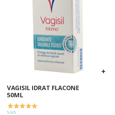
di
immagini
Vai
VAGISIL IDRAT FLACONE
all'inizio
della
50ML
galleria
di
immagini
5,0
/5