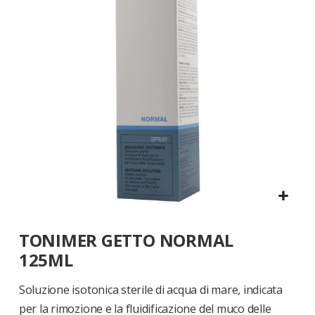
di
immagini
Vai
TONIMER GETTO NORMAL
all'inizio
della
125ML
galleria
di
Soluzione isotonica sterile di acqua di mare, indicata
immagini
per la rimozione e la fluidificazione del muco delle