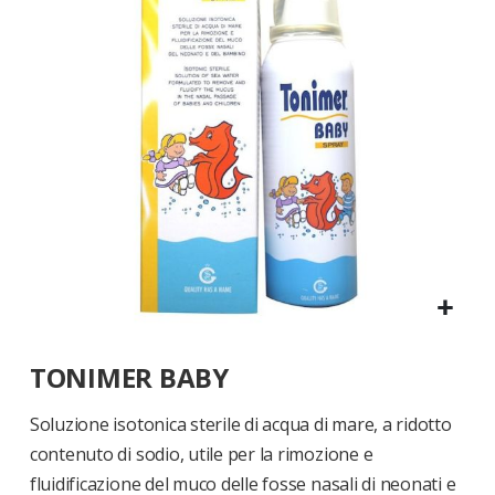
di
immagini
Vai
TONIMER BABY
all'inizio
della
galleria
Soluzione isotonica sterile di acqua di mare, a ridotto
di
contenuto di sodio, utile per la rimozione e
immagini
fluidificazione del muco delle fosse nasali di neonati e