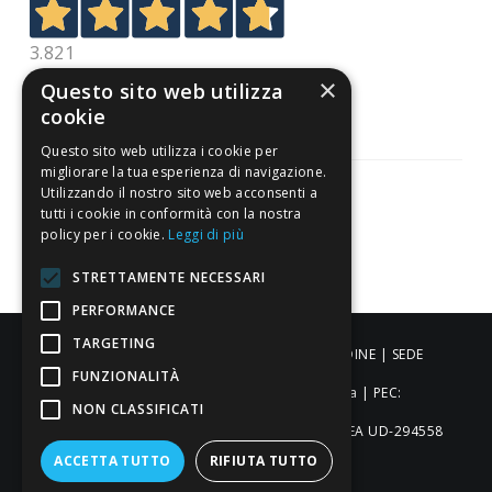
3.821
Recensioni
×
Questo sito web utilizza
cookie
Questo sito web utilizza i cookie per
migliorare la tua esperienza di navigazione.
Utilizzando il nostro sito web acconsenti a
tutti i cookie in conformità con la nostra
Pagamenti sicuri
policy per i cookie.
Leggi di più
STRETTAMENTE NECESSARI
PERFORMANCE
TARGETING
ALDIGIÙ S.R.L. | Via Cortazzis 15 33100 - UDINE | SEDE
FUNZIONALITÀ
OPERATIVA: Via del Progresso 3 - Padova | PEC:
NON CLASSIFICATI
aldigiusrl@pec.it | C.F. e P.IVA 02873920306 REA UD-294558
ACCETTA TUTTO
RIFIUTA TUTTO
Capitale sociale: € 27.086,97