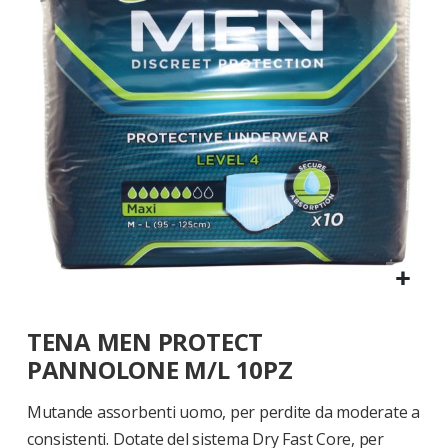
di
immagini
Vai
TENA MEN PROTECT
all'inizio
della
PANNOLONE M/L 10PZ
galleria
di
Mutande assorbenti uomo, per perdite da moderate a
immagini
consistenti. Dotate del sistema Dry Fast Core, per