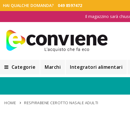
HAI QUALCHE DOMANDA?
049 8597472
Il magazzino sarà chius
Categorie
Marchi
Integratori alimentari
Integratori alimentari
Alimentazione e Dietetica
HOME
RESPIRABENE CEROTTO NASALE ADULTI
Cosmesi
Cosmetici Naturali