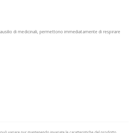
l’ausilio di medicinali, permettono immediatamente di respirare
 può variare pur mantenendo invariate le caratteristiche del prodotto.