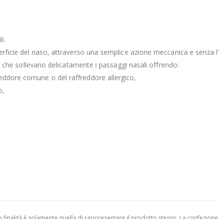
i.
uperficie del naso, attraverso una semplice azione meccanica e senza 
ili che sollevano delicatamente i passaggi nasali offrendo:
reddore comune o del raffreddore allergico,
o,
finalità è solamente quella di rappresentare il prodotto stesso. La confezione