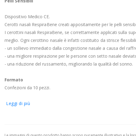
Pelli Sensibili
Dispositivo Medico CE.
Cerotti nasali RespiraBene creati appositamente per le pelli sensibil
I cerottini nasali RespiraBene, se correttamente applicati sulla s
meglio. Ogni cerottino nasale è infatti costituito da strisce flessib
- un sollievo immediato dalla congestione nasale a causa del raff
- una migliore respirazione per le persone con setto nasale deviat
- una riduzione del russamento, migliorando la qualità del sonno.
Formato
Confezioni da 10 pezzi.
Leggi di più
Le immagini di questo prodotto hanno scopo puramente illustrativo e la loro 