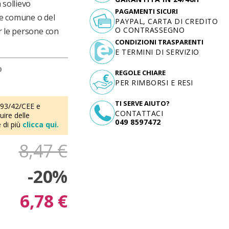
 sollievo
PAGAMENTI SICURI
re comune o del
PAYPAL, CARTA DI CREDITO
O CONTRASSEGNO
r le persone con
CONDIZIONI TRASPARENTI
E TERMINI DI SERVIZIO
D
REGOLE CHIARE
PER RIMBORSI E RESI
TI SERVE AIUTO?
 93/42/CEE e
CONTATTACI
ire delle
049 8597472
 di più
clicca qui.
8,47 €
-20%
6,78 €