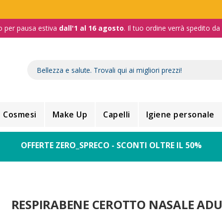
o per pausa estiva
dall'1 al 16 agosto
. Il tuo ordine verrà spedito d
Cosmesi
Make Up
Capelli
Igiene personale
OFFERTE ZERO_SPRECO - SCONTI OLTRE IL 50%
RESPIRABENE CEROTTO NASALE ADU