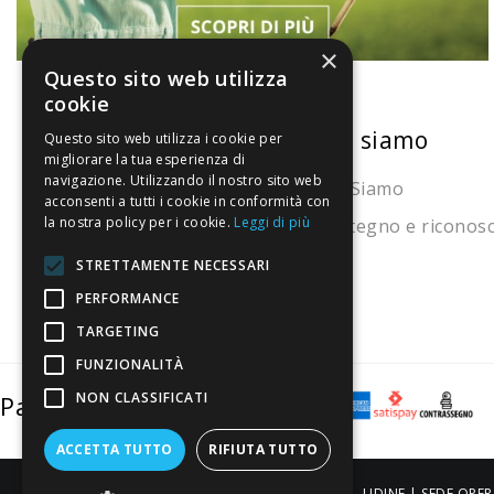
×
Questo sito web utilizza
cookie
La nostra convenienza
Chi siamo
Questo sito web utilizza i cookie per
migliorare la tua esperienza di
navigazione. Utilizzando il nostro sito web
Il risparmio che fa ambiente
Chi Siamo
acconsenti a tutti i cookie in conformità con
la nostra policy per i cookie.
Leggi di più
Il nostro manifesto
Sostegno e riconos
Il blog
STRETTAMENTE NECESSARI
Perché fidarti
PERFORMANCE
TARGETING
Vendi con noi
FUNZIONALITÀ
NON CLASSIFICATI
Pagamenti sicuri
ACCETTA TUTTO
RIFIUTA TUTTO
ALDIGIÙ S.R.L. | Via Cortazzis 15 33100 - UDINE | SEDE OPER