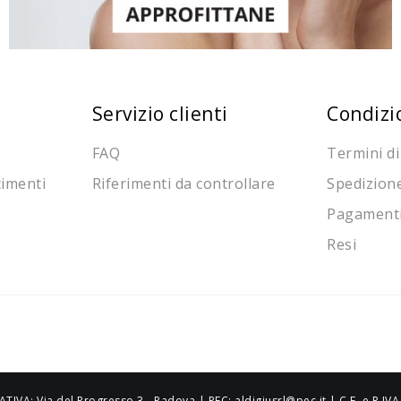
Servizio clienti
Condizi
FAQ
Termini di
cimenti
Riferimenti da controllare
Spedizion
Pagament
Resi
ATIVA: Via del Progresso 3 - Padova | PEC: aldigiusrl@pec.it | C.F. e P.