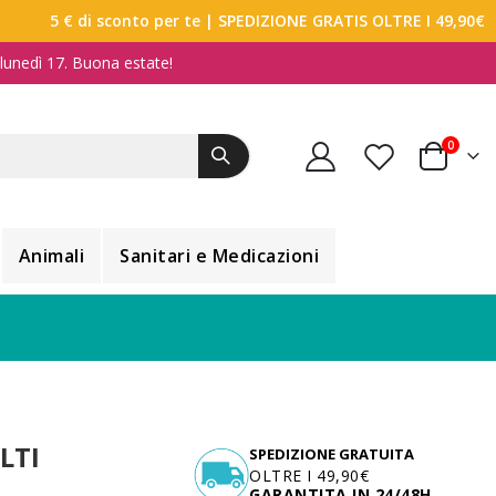
5 € di sconto per te
| SPEDIZIONE GRATIS OLTRE I 49,90€
a lunedì 17. Buona estate!
elemen
0
Carrello
Animali
Sanitari e Medicazioni
LTI
SPEDIZIONE GRATUITA
OLTRE I 49,90€
GARANTITA IN 24/48H