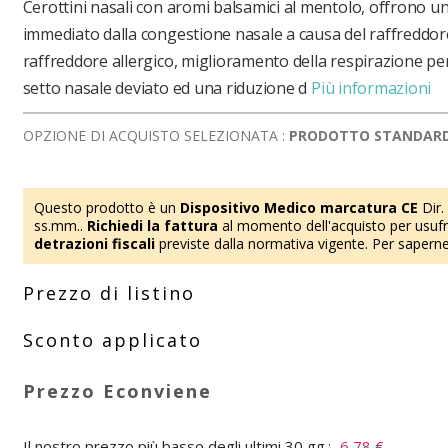
Cerottini nasali con aromi balsamici al mentolo, offrono un
immediato dalla congestione nasale a causa del raffreddo
raffreddore allergico, miglioramento della respirazione pe
setto nasale deviato ed una riduzione d
Più informazioni
OPZIONE DI ACQUISTO SELEZIONATA :
PRODOTTO STANDAR
Questo prodotto è un
Dispositivo Medico marcatura CE
Dir.
ss.mm..
Richiedi la fattura
al momento dell'acquisto per usufru
detrazioni fiscali
previste dalla normativa vigente. Per saperne
Il nostro prezzo più basso degli ultimi 30 gg.:
6,78 €