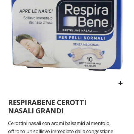
di
immagini
Vai
RESPIRABENE CEROTTI
all'inizio
della
NASALI GRANDI
galleria
di
Cerottini nasali con aromi balsamici al mentolo,
immagini
offrono un sollievo immediato dalla congestione