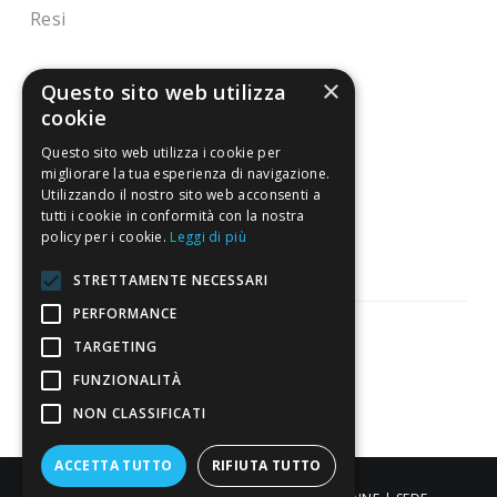
Resi
×
4,7
/5
Questo sito web utilizza
Eccellente
cookie
Questo sito web utilizza i cookie per
migliorare la tua esperienza di navigazione.
3.821
Utilizzando il nostro sito web acconsenti a
tutti i cookie in conformità con la nostra
Recensioni
policy per i cookie.
Leggi di più
STRETTAMENTE NECESSARI
PERFORMANCE
TARGETING
Pagamenti sicuri
FUNZIONALITÀ
NON CLASSIFICATI
ACCETTA TUTTO
RIFIUTA TUTTO