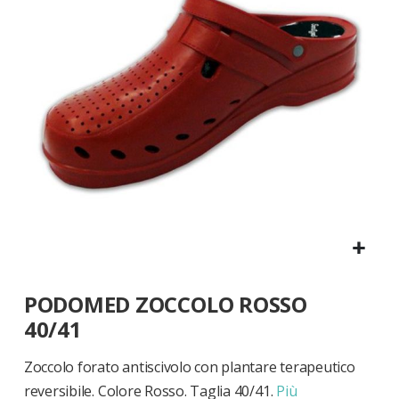
di
immagini
Vai
PODOMED ZOCCOLO ROSSO
all'inizio
della
40/41
galleria
di
Zoccolo forato antiscivolo con plantare terapeutico
immagini
reversibile. Colore Rosso. Taglia 40/41.
Più