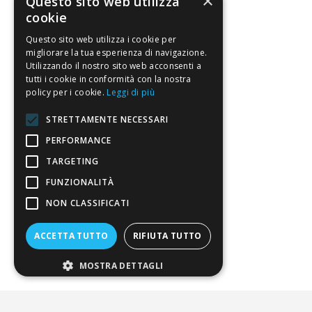
×
Questo sito web utilizza
Chi Siamo
cookie
Sostegno e riconoscimenti
Questo sito web utilizza i cookie per
migliorare la tua esperienza di navigazione.
Servizio clienti
Utilizzando il nostro sito web acconsenti a
tutti i cookie in conformità con la nostra
FAQ
policy per i cookie.
Leggi di più
Riferimenti da controllare
STRETTAMENTE NECESSARI
PERFORMANCE
Condizioni di vendita
TARGETING
Termini di vendita
FUNZIONALITÀ
Spedizione
NON CLASSIFICATI
Pagamenti
ACCETTA TUTTO
RIFIUTA TUTTO
Resi
MOSTRA DETTAGLI
4,7
/5
Eccellente