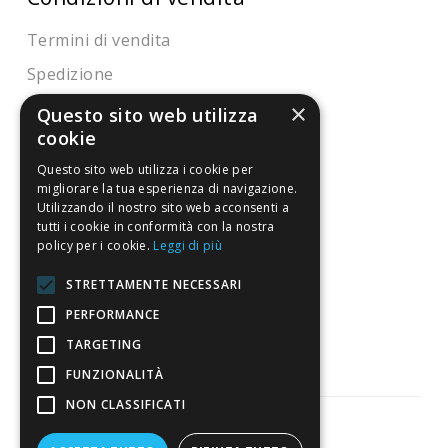
Termini di vendita
Spedizione
Pagamenti
×
Questo sito web utilizza
cookie
Resi
Questo sito web utilizza i cookie per
migliorare la tua esperienza di navigazione.
4,7
/5
Utilizzando il nostro sito web acconsenti a
tutti i cookie in conformità con la nostra
Eccellente
policy per i cookie.
Leggi di più
STRETTAMENTE NECESSARI
3.821
PERFORMANCE
Recensioni
TARGETING
FUNZIONALITÀ
NON CLASSIFICATI