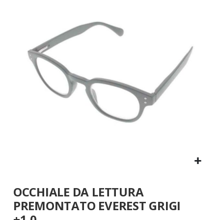
fine
della
galleria
di
immagini
Vai
OCCHIALE DA LETTURA
all'inizio
della
PREMONTATO EVEREST GRIGI
galleria
+1,0