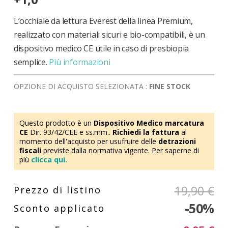
di
immagini
L’occhiale da lettura Everest della linea Premium,
realizzato con materiali sicuri e bio-compatibili, è un
dispositivo medico CE utile in caso di presbiopia
semplice.
Più informazioni
OPZIONE DI ACQUISTO SELEZIONATA :
FINE STOCK
Questo prodotto è un
Dispositivo Medico marcatura
CE
Dir. 93/42/CEE e ss.mm..
Richiedi la fattura
al
momento dell'acquisto per usufruire delle
detrazioni
fiscali
previste dalla normativa vigente. Per saperne di
più
clicca qui.
19,90 €
-50%