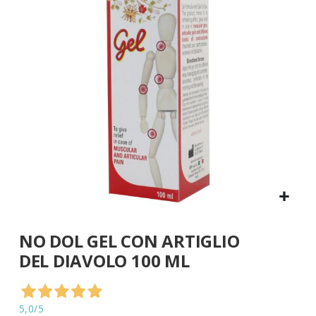
di
immagini
Vai
NO DOL GEL CON ARTIGLIO
all'inizio
della
DEL DIAVOLO 100 ML
galleria
di
immagini
5,0
/5