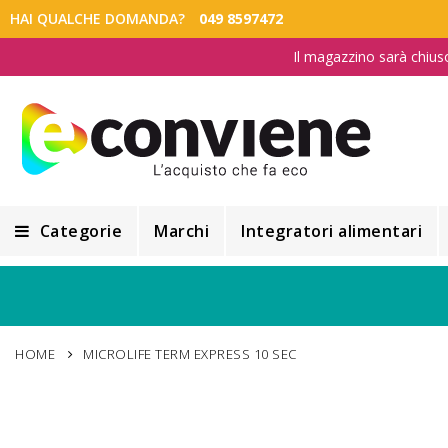
HAI QUALCHE DOMANDA?
049 8597472
Il magazzino sarà chius
Categorie
Marchi
Integratori alimentari
Integratori alimentari
Alimentazione e Dietetica
HOME
MICROLIFE TERM EXPRESS 10 SEC
Cosmesi
Cosmetici Naturali