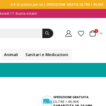
5 € di sconto per te
| SPEDIZIONE GRATIS OLTRE I 49,90€
a lunedì 17. Buona estate!
elemen
0
Carrello
Animali
Sanitari e Medicazioni
SPEDIZIONE GRATUITA
OLTRE I 49,90€
GARANTITA IN 24/48H