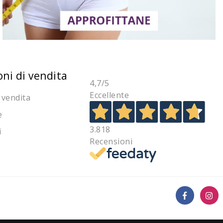
oni di vendita
4,7
/5
Eccellente
 vendita
e
3.818
i
Recensioni