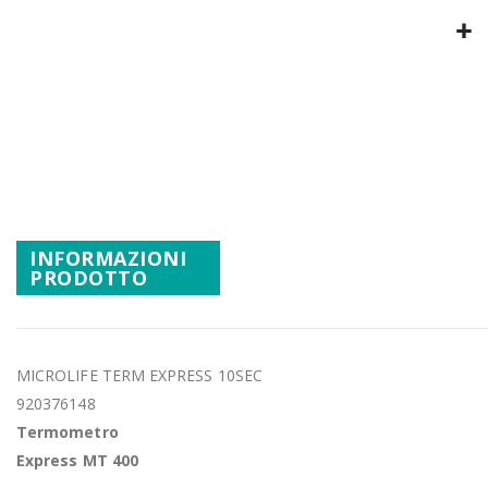
Promozioni
Mistery Box
Vai
all'inizio
della
galleria
di
immagini
INFORMAZIONI
PRODOTTO
MICROLIFE TERM EXPRESS 10SEC
920376148
Termometro
Express MT 400