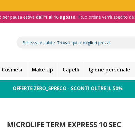
o per pausa estiva
dall'1 al 16 agosto
. Il tuo ordine verrà spedito d
Cosmesi
Make Up
Capelli
Igiene personale
OFFERTE ZERO_SPRECO - SCONTI OLTRE IL 50%
MICROLIFE TERM EXPRESS 10 SEC