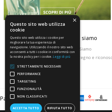
×
Questo sito web utilizza
cookie
La nostra convenienza
Chi siamo
Questo sito web utilizza i cookie per
migliorare la tua esperienza di
navigazione. Utilizzando il nostro sito web
Il risparmio che fa ambiente
Chi Siamo
acconsenti a tutti i cookie in conformità con
la nostra policy per i cookie.
Leggi di più
Il nostro manifesto
Sostegno e riconos
Il blog
STRETTAMENTE NECESSARI
Perché fidarti
PERFORMANCE
TARGETING
Vendi con noi
FUNZIONALITÀ
NON CLASSIFICATI
Pagamenti sicuri
ACCETTA TUTTO
RIFIUTA TUTTO