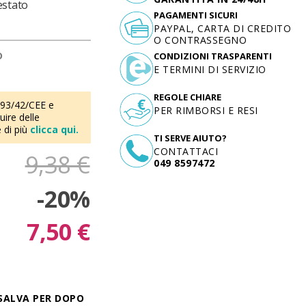
estato
PAGAMENTI SICURI
PAYPAL, CARTA DI CREDITO
O CONTRASSEGNO
D
CONDIZIONI TRASPARENTI
E TERMINI DI SERVIZIO
REGOLE CHIARE
 93/42/CEE e
PER RIMBORSI E RESI
ire delle
 di più
clicca qui.
TI SERVE AIUTO?
CONTATTACI
9,38 €
049 8597472
-20%
7,50 €
SALVA PER DOPO