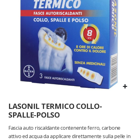
di
immagini
Vai
LASONIL TERMICO COLLO-
all'inizio
della
SPALLE-POLSO
galleria
di
Fascia auto riscaldante contenente ferro, carbone
immagini
attivo ed acqua da applicare direttamente sulla pelle in