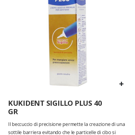
di
immagini
Vai
KUKIDENT SIGILLO PLUS 40
all'inizio
della
GR
galleria
di
Il beccuccio di precisione permette la creazione di una
immagini
sottile barriera evitando che le particelle di cibo si