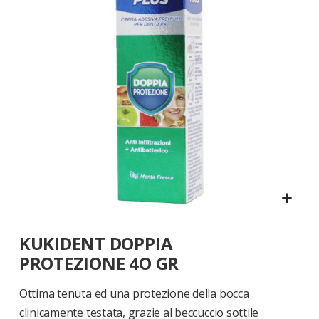
di
immagini
Vai
KUKIDENT DOPPIA
all'inizio
della
PROTEZIONE 4O GR
galleria
di
Ottima tenuta ed una protezione della bocca
immagini
clinicamente testata, grazie al beccuccio sottile