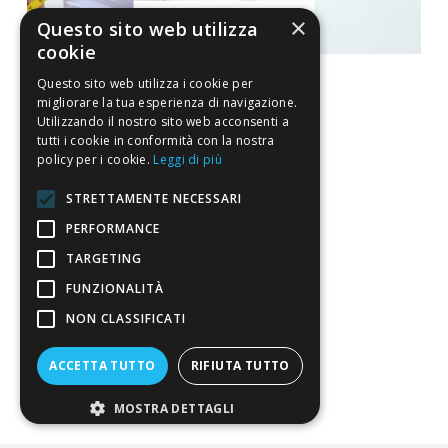
×
Questo sito web utilizza
cookie
Questo sito web utilizza i cookie per
migliorare la tua esperienza di navigazione.
Utilizzando il nostro sito web acconsenti a
La nostra convenienza
tutti i cookie in conformità con la nostra
policy per i cookie.
Leggi di più
Il risparmio che fa ambiente
STRETTAMENTE NECESSARI
Il nostro manifesto
PERFORMANCE
Il blog
TARGETING
Perché fidarti
FUNZIONALITÀ
NON CLASSIFICATI
Vendi con noi
ACCETTA TUTTO
RIFIUTA TUTTO
Chi siamo
MOSTRA DETTAGLI
Chi Siamo