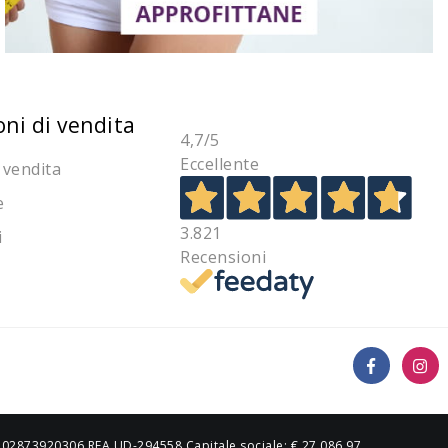
oni di vendita
4,7
/5
Eccellente
 vendita
e
3.821
i
Recensioni
IVA 02873920306 REA UD-294558 Capitale sociale: € 27.086,97