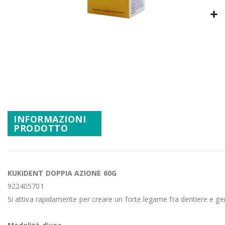
Promozioni
Mistery Box
Vai
all'inizio
della
galleria
di
immagini
INFORMAZIONI
PRODOTTO
KUKIDENT DOPPIA AZIONE 60G
922405701
Si attiva rapidamente per creare un forte legame fra dentiere e gen