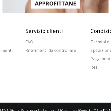
Servizio clienti
Condizi
FAQ
Termini di
cimenti
Riferimenti da controllare
Spedizion
Pagament
Resi
ATIVA: Via del Progresso 3 - Padova | PEC: aldigiusrl@pec.it | C.F. e P.