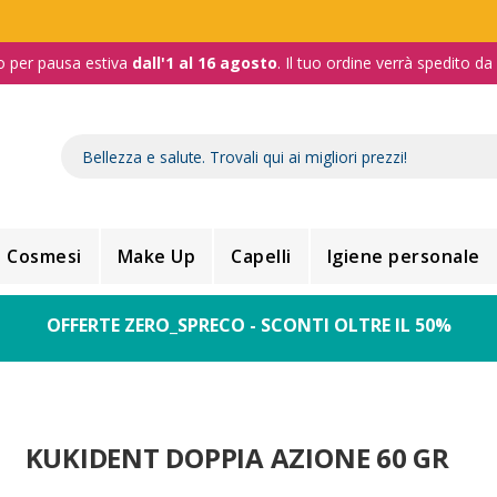
o per pausa estiva
dall'1 al 16 agosto
. Il tuo ordine verrà spedito d
Cosmesi
Make Up
Capelli
Igiene personale
OFFERTE ZERO_SPRECO - SCONTI OLTRE IL 50%
KUKIDENT DOPPIA AZIONE 60 GR