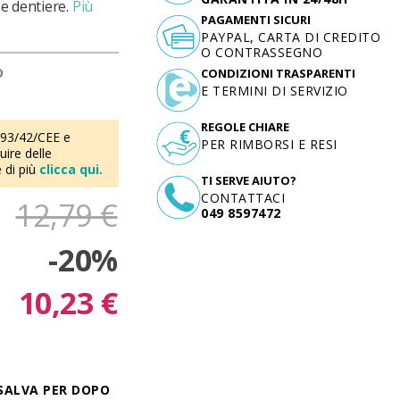
e dentiere.
Più
PAGAMENTI SICURI
PAYPAL, CARTA DI CREDITO
O CONTRASSEGNO
D
CONDIZIONI TRASPARENTI
E TERMINI DI SERVIZIO
REGOLE CHIARE
 93/42/CEE e
PER RIMBORSI E RESI
ire delle
 di più
clicca qui.
TI SERVE AIUTO?
CONTATTACI
12,79 €
049 8597472
-20%
10,23 €
SALVA PER DOPO