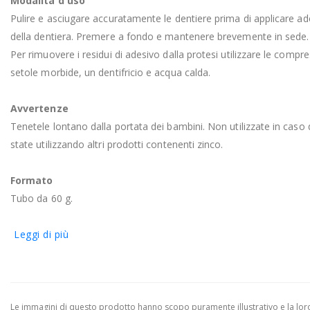
Modalità d'uso
Pulire e asciugare accuratamente le dentiere prima di applicare adesi
della dentiera. Premere a fondo e mantenere brevemente in sede. Se 
Per rimuovere i residui di adesivo dalla protesi utilizzare le compr
setole morbide, un dentifricio e acqua calda.
Avvertenze
Tenetele lontano dalla portata dei bambini. Non utilizzate in caso d
state utilizzando altri prodotti contenenti zinco.
Formato
Tubo da 60 g.
Leggi di più
Le immagini di questo prodotto hanno scopo puramente illustrativo e la loro 