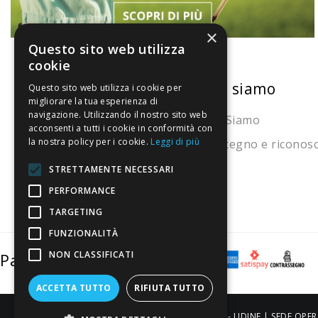
×
Questo sito web utilizza
cookie
La nostra convenienza
Chi siamo
Questo sito web utilizza i cookie per
migliorare la tua esperienza di
navigazione. Utilizzando il nostro sito web
Il risparmio che fa ambiente
Chi Siamo
acconsenti a tutti i cookie in conformità con
la nostra policy per i cookie.
Leggi di più
Il nostro manifesto
Sostegno e riconos
Il blog
STRETTAMENTE NECESSARI
Perché fidarti
PERFORMANCE
TARGETING
Vendi con noi
FUNZIONALITÀ
NON CLASSIFICATI
Pagamenti sicuri
ACCETTA TUTTO
RIFIUTA TUTTO
ALDIGIÙ S.R.L. | Via Cortazzis 15 33100 - UDINE | SEDE OPER