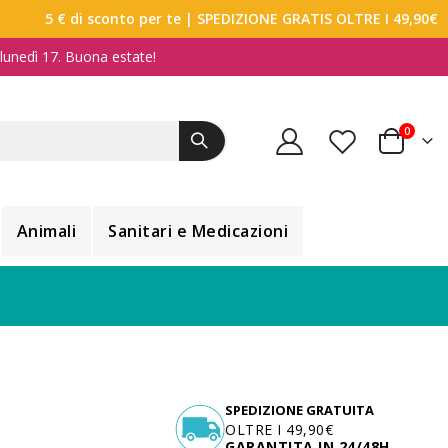
5 € di sconto per te
| SPEDIZIONE GRATIS OLTRE I 49,90€
a lunedì 17. Buona estate!
elemen
0
Carrello
Animali
Sanitari e Medicazioni
SPEDIZIONE GRATUITA
OLTRE I 49,90€
GARANTITA IN 24/48H