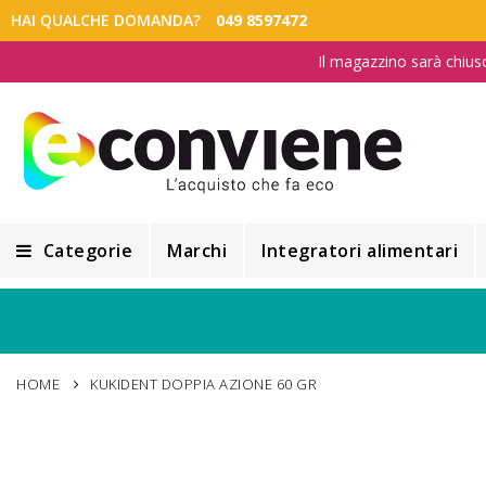
HAI QUALCHE DOMANDA?
049 8597472
Il magazzino sarà chius
Categorie
Marchi
Integratori alimentari
Integratori alimentari
Alimentazione e Dietetica
HOME
KUKIDENT DOPPIA AZIONE 60 GR
Cosmesi
Cosmetici Naturali