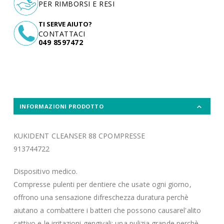
PER RIMBORSI E RESI
TI SERVE AIUTO?
CONTATTACI
049 8597472
INFORMAZIONI PRODOTTO
KUKIDENT CLEANSER 88 CPOMPRESSE
913744722
Dispositivo medico.
Compresse pulenti per dentiere che usate ogni giorno,
offrono una sensazione difreschezza duratura perchè
aiutano a combattere i batteri che possono causarel'alito
cattivo e le irritazioni gengivali; una pulizia grande perchè