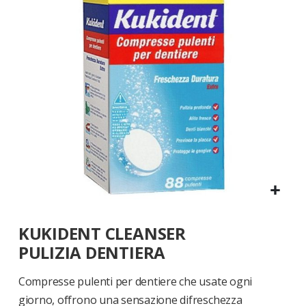
di
immagini
Vai
KUKIDENT CLEANSER
all'inizio
della
PULIZIA DENTIERA
galleria
di
Compresse pulenti per dentiere che usate ogni
immagini
giorno, offrono una sensazione difreschezza