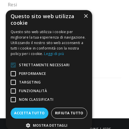
Resi
×
Questo sito web utilizza
cookie
4,7
/5
Eccellente
Questo sito web utilizza i cookie per
migliorare la tua esperienza di navigazione.
Utilizzando il nostro sito web acconsenti a
tutti i cookie in conformità con la nostra
3.818
policy per i cookie.
Leggi di più
Recensioni
STRETTAMENTE NECESSARI
PERFORMANCE
TARGETING
FUNZIONALITÀ
Pagamenti sicuri
NON CLASSIFICATI
ACCETTA TUTTO
RIFIUTA TUTTO
MOSTRA DETTAGLI