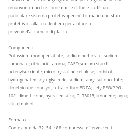
rimuovonomacchie come quelle di the e caffè; un
particolare sistema protettivoperchè formano uno stato
protettivo sulla tua dentiera per aiutare a
prevenirel'accumulo di placca.
Componenti
Potassium monopersulfate; sodium perborate; sodium
carbonate; citric acid; aroma; TAED;sodium starch
octenylsuccinate; microcrystalline cellulose; sorbitol;
hydrogenated soytriglyceride; sodium lauryl sulfoacetate;
dimethicone copolyol; tetrasodium EDTA; cetylPEG/PPG-
10/1 dimethicone; hydrated silica; CI 73015; limonene; aqua;
silica;linalool.
Formato
Confezione da 32, 54 e 88 compresse effervescenti.