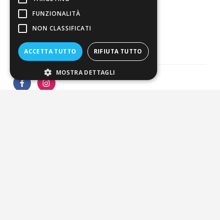
FUNZIONALITÀ
3.821
Recensioni
NON CLASSIFICATI
ACCETTA TUTTO
RIFIUTA TUTTO
MOSTRA DETTAGLI
Pagamenti sicuri
ALDIGIÙ S.R.L. | Via Cortazzis 15 33100 - UDINE | SEDE
OPERATIVA: Via del Progresso 3 - Padova | PEC:
aldigiusrl@pec.it | C.F. e P.IVA 02873920306 REA UD-294558
Capitale sociale: € 27.086,97
-
-
-
Credits
Privacy & Cookie Policy
Newsletter Privacy