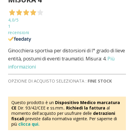
di
immagini
4,0
/5
1
recensioni
Ginocchiera sportiva per distorsioni di I° grado di lieve
entità, postumi di eventi traumatici. Misura: 4.
Più
informazioni
OPZIONE DI ACQUISTO SELEZIONATA :
FINE STOCK
Questo prodotto è un
Dispositivo Medico marcatura
CE
Dir. 93/42/CEE e ss.mm..
Richiedi la fattura
al
momento dell'acquisto per usufruire delle
detrazioni
fiscali
previste dalla normativa vigente. Per saperne di
più
clicca qui.