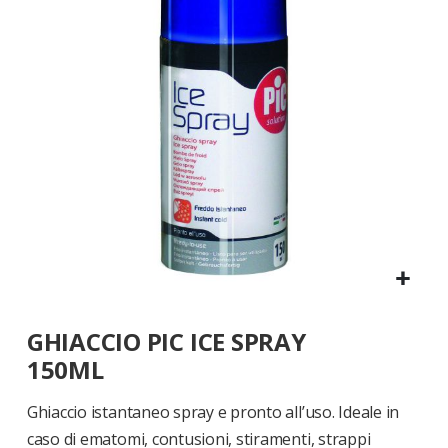
di
immagini
Vai
GHIACCIO PIC ICE SPRAY
all'inizio
della
150ML
galleria
di
Ghiaccio istantaneo spray e pronto all’uso. Ideale in
immagini
caso di ematomi, contusioni, stiramenti, strappi