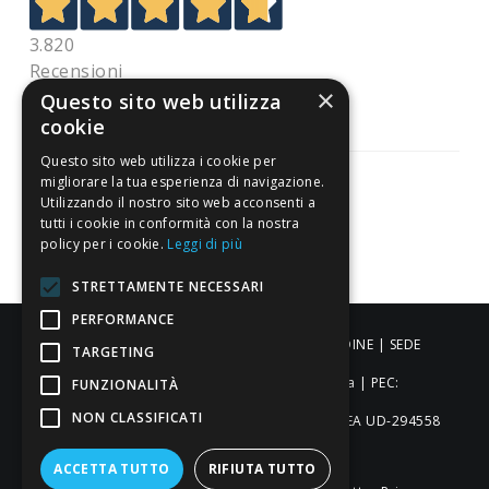
3.820
Recensioni
×
Questo sito web utilizza
cookie
Questo sito web utilizza i cookie per
migliorare la tua esperienza di navigazione.
Utilizzando il nostro sito web acconsenti a
tutti i cookie in conformità con la nostra
Pagamenti sicuri
policy per i cookie.
Leggi di più
STRETTAMENTE NECESSARI
PERFORMANCE
ALDIGIÙ S.R.L. | Via Cortazzis 15 33100 - UDINE | SEDE
TARGETING
OPERATIVA: Via del Progresso 3 - Padova | PEC:
FUNZIONALITÀ
NON CLASSIFICATI
aldigiusrl@pec.it | C.F. e P.IVA 02873920306 REA UD-294558
Capitale sociale: € 27.086,97
ACCETTA TUTTO
RIFIUTA TUTTO