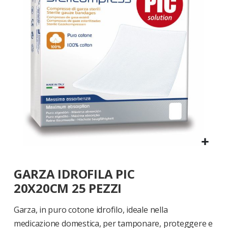
di
immagini
Vai
GARZA IDROFILA PIC
all'inizio
della
20X20CM 25 PEZZI
galleria
di
Garza, in puro cotone idrofilo, ideale nella
immagini
medicazione domestica, per tamponare, proteggere e