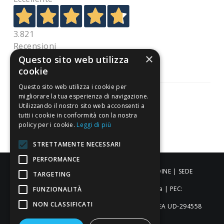
3.821
Recensioni
×
Questo sito web utilizza
cookie
Questo sito web utilizza i cookie per
migliorare la tua esperienza di navigazione.
Utilizzando il nostro sito web acconsenti a
tutti i cookie in conformità con la nostra
Pagamenti sicuri
policy per i cookie.
Leggi di più
STRETTAMENTE NECESSARI
PERFORMANCE
ALDIGIÙ S.R.L. | Via Cortazzis 15 33100 - UDINE | SEDE
TARGETING
OPERATIVA: Via del Progresso 3 - Padova | PEC:
FUNZIONALITÀ
NON CLASSIFICATI
aldigiusrl@pec.it | C.F. e P.IVA 02873920306 REA UD-294558
Capitale sociale: € 27.086,97