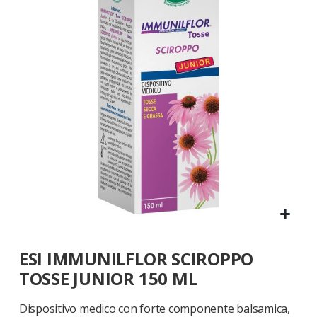
galleria
di
immagini
Vai
ESI IMMUNILFLOR SCIROPPO
all'inizio
della
TOSSE JUNIOR 150 ML
galleria
di
Dispositivo medico con forte componente balsamica,
immagini