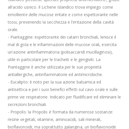
all'acido usnico. Il Lichene Islandico trova impiego come
emolliente delle mucose irritate e come espettorante nelle
tossi, prevenendo la secchezza e l'irritazione della cavità
orale.
- Piantaggine: espettorante dei catarri bronchiali, lenisce il
mal di gola e le infiammazioni delle mucose orali, esercita
un'azione antinfiammatoria (polisaccaridi mucillaginosi),
utile in particolare per le tracheiti e le gengiviti. La
Piantaggine è anche utilizzata per le sue proprietà
antiallergiche, antinfiammatorie ed antimicrobiche.
- Eucalipto: è noto per la sua azione balsamica ed
antisettica e per i suoi benefici effetti sul cavo orale e sulle
prime vie respiratorie. Indicato per fluidificare ed eliminare le
secrezioni bronchiali.
- Propolis: la Propolis è formata da numerose sostanze:
resine vegetali, vitamine, aminoacidi, sali minerali,
bioflavonoidi, ma soprattutto galangina, un bioflavonoide