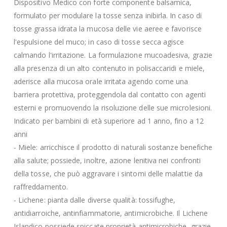
Dispositivo Medico con forte componente balsamica,
formulato per modulare la tosse senza inibirla. In caso di
tosse grassa idrata la mucosa delle vie aeree e favorisce
l'espulsione del muco; in caso di tosse secca agisce
calmando l'irritazione. La formulazione mucoadesiva, grazie
alla presenza di un alto contenuto in polisaccaridi e miele,
aderisce alla mucosa orale irritata agendo come una
barriera protettiva, proteggendola dal contatto con agenti
esterni e promuovendo la risoluzione delle sue microlesioni.
Indicato per bambini di età superiore ad 1 anno, fino a 12
anni
- Miele: arricchisce il prodotto di naturali sostanze benefiche
alla salute; possiede, inoltre, azione lenitiva nei confronti
della tosse, che può aggravare i sintomi delle malattie da
raffreddamento.
- Lichene: pianta dalle diverse qualità: tossifughe,
antidiarroiche, antinfiammatorie, antimicrobiche. Il Lichene
Islandico possiede spiccate proprietà antimicrobiche, grazie